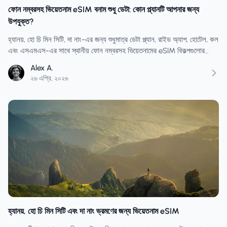
ফোন নম্বরসহ ভিয়েতনাম eSIM বনাম শুধু ডেটা: কোন প্ল্যানটি আপনার জন্য
উপযুক্ত?
হ্যানয়, হো চি মিন সিটি, দা নাং-এর জন্য শুধুমাত্র ডেটা প্ল্যান, রাইড অ্যাপ, হোটেল, কল
এবং এসএমএস-এর সাথে স্থানীয় ফোন নম্বরসহ ভিয়েতনামের eSIM বিকল্পগুলোর
তুলনা করুন।
Alex A.
২৬ এপ্রি, ২০২৬
হ্যানয়, হো চি মিন সিটি এবং দা নাং ভ্রমণের জন্য ভিয়েতনাম eSIM