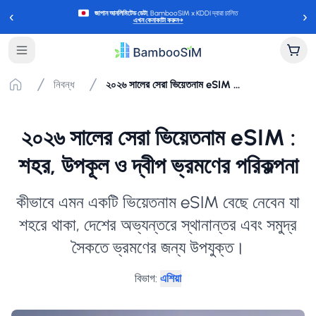
‹
›
জাপান আনলিমিটেড ডেটা
, BambooSIM x KDDI দ্বারা চালিত
এখন কেনাকাটা করুন
→
নিবন্ধ
২০২৬ সালের সেরা ভিয়েতনাম eSIM : শহর, উপকূল ও দ্বীপ ভ্রমণের পরিকল্পনা
২০২৬ সালের সেরা ভিয়েতনাম eSIM :
শহর, উপকূল ও দ্বীপ ভ্রমণের পরিকল্পনা
কীভাবে এমন একটি ভিয়েতনাম eSIM বেছে নেবেন যা
শহরে থাকা, দেশের অভ্যন্তরে স্থানান্তর এবং সমুদ্র
সৈকতে ভ্রমণের জন্য উপযুক্ত।
বিভাগ
:
এশিয়া