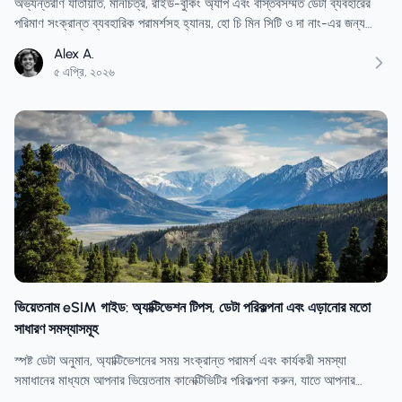
অভ্যন্তরীণ যাতায়াত, মানচিত্র, রাইড-বুকিং অ্যাপ এবং বাস্তবসম্মত ডেটা ব্যবহারের
পরিমাণ সংক্রান্ত ব্যবহারিক পরামর্শসহ হ্যানয়, হো চি মিন সিটি ও দা নাং-এর জন্য
একটি ভিয়েতনাম eSIM পরিকল্পনা করুন।
Alex A.
৫ এপ্রি, ২০২৬
ভিয়েতনাম eSIM গাইড: অ্যাক্টিভেশন টিপস, ডেটা পরিকল্পনা এবং এড়ানোর মতো
সাধারণ সমস্যাসমূহ
স্পষ্ট ডেটা অনুমান, অ্যাক্টিভেশনের সময় সংক্রান্ত পরামর্শ এবং কার্যকরী সমস্যা
সমাধানের মাধ্যমে আপনার ভিয়েতনাম কানেক্টিভিটির পরিকল্পনা করুন, যাতে আপনার
eSIM পৌঁছানো থেকে শুরু করে ফেরার ফ্লাইট পর্যন্ত কাজ করে।