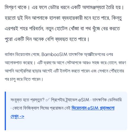
মিশ্রণ থাকে। এর ফলে ডেটার ধরনে একটি অসামঞ্জস্যতা তৈরি হয়।
হয়তো দুই দিন আপনাকে হালকা ব্যবহারকারী মনে হতে পারে, কিন্তু
এরপরই শহর পরিবর্তন, নতুন হোটেল খোঁজা বা পথ খুঁজে বের করতে
পুরো একটি দিন অনেক বেশি ব্যবহৃত হতে পারে।
বর্তমান ভিয়েতনাম পেজে, BambooSIM তাৎক্ষণিক অ্যাক্টিভেশনের ওপর
আলোকপাত করেছে। এটি ভ্রমণের আগে সেটআপকে আরও সহজ করে তোলে, কারণ
আপনি অস্ট্রেলিয়া ছাড়ার আগেই এটি ইনস্টল করতে পারেন এবং সেখানে পৌঁছানোর
পর চালু করে নিতে পারেন।
সংযুক্ত হতে প্রস্তুত? ✅ প্রিপেইড ট্র্যাভেল eSIM • তাৎক্ষণিক ডেলিভারি
• কোনো ফিজিক্যাল সিমের প্রয়োজন নেই
ভিয়েতনাম eSIM প্ল্যানগুলো
দেখুন ->