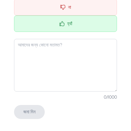
না
হ্যাঁ
0
/1000
জমা দিন