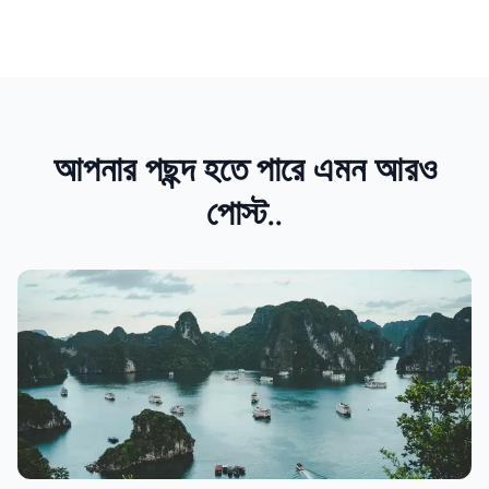
আপনার পছন্দ হতে পারে এমন আরও
পোস্ট..