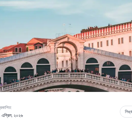
্রকাশিত:
লিঙ্
 এপ্রিল, ২০২৬