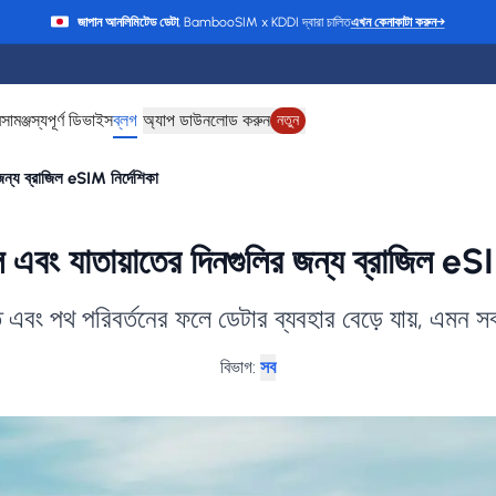
জাপান আনলিমিটেড ডেটা
, BambooSIM x KDDI দ্বারা চালিত
এখন কেনাকাটা করুন
→
ে
সামঞ্জস্যপূর্ণ ডিভাইস
ব্লগ
অ্যাপ ডাউনলোড করুন
নতুন
ন্য ব্রাজিল eSIM নির্দেশিকা
এবং যাতায়াতের দিনগুলির জন্য ব্রাজিল eSI
ি এবং পথ পরিবর্তনের ফলে ডেটার ব্যবহার বেড়ে যায়, এমন সব
বিভাগ
:
সব