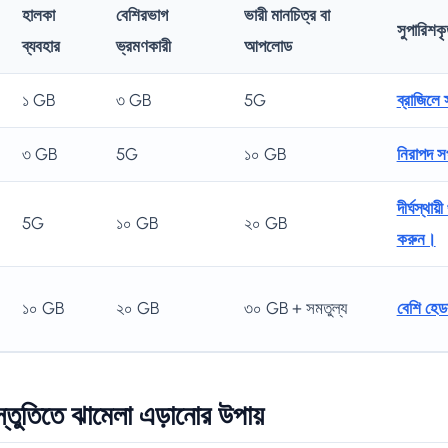
হালকা
বেশিরভাগ
ভারী মানচিত্র বা
সুপারিশকৃ
ব্যবহার
ভ্রমণকারী
আপলোড
১ GB
৩ GB
5G
ব্রাজিলে 
৩ GB
5G
১০ GB
নিরাপদ সপ
দীর্ঘস্থায
5G
১০ GB
২০ GB
করুন।
১০ GB
২০ GB
৩০ GB + সমতুল্য
বেশি হেড
স্তুতিতে ঝামেলা এড়ানোর উপায়