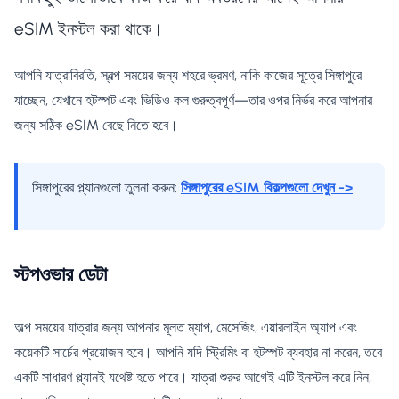
eSIM ইনস্টল করা থাকে।
আপনি যাত্রাবিরতি, স্বল্প সময়ের জন্য শহরে ভ্রমণ, নাকি কাজের সূত্রে সিঙ্গাপুরে
যাচ্ছেন, যেখানে হটস্পট এবং ভিডিও কল গুরুত্বপূর্ণ—তার ওপর নির্ভর করে আপনার
জন্য সঠিক eSIM বেছে নিতে হবে।
সিঙ্গাপুরের প্ল্যানগুলো তুলনা করুন:
সিঙ্গাপুরের eSIM বিকল্পগুলো দেখুন ->
স্টপওভার ডেটা
অল্প সময়ের যাত্রার জন্য আপনার মূলত ম্যাপ, মেসেজিং, এয়ারলাইন অ্যাপ এবং
কয়েকটি সার্চের প্রয়োজন হবে। আপনি যদি স্ট্রিমিং বা হটস্পট ব্যবহার না করেন, তবে
একটি সাধারণ প্ল্যানই যথেষ্ট হতে পারে। যাত্রা শুরুর আগেই এটি ইনস্টল করে নিন,