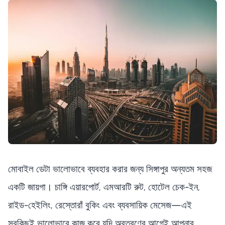
মোবাইল ডেটা ভালোভাবে ব্যবহার করার জন্য সিঙ্গাপুর অন্যতম সহজ
একটি জায়গা। চাঙ্গি এয়ারপোর্ট, এমআরটি রুট, হোটেল চেক-ইন,
রাইড-হেইলিং, রেস্তোরাঁ বুকিং এবং ব্যবসায়িক মেসেজ—এই
সবকিছুই ভালোভাবে কাজ করে যদি অবতরণের আগেই আপনার