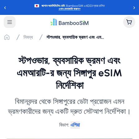
‹
›
জাপান আনলিমিটেড ডেটা
, BambooSIM x KDDI দ্বারা চালিত
এখন কেনাকাটা করুন
→
নিবন্ধ
স্টপওভার, ব্যবসায়িক ভ্রমণ এবং এমআরটি-র জন্য সিঙ্গাপুর eSIM নির্দেশিকা
স্টপওভার, ব্যবসায়িক ভ্রমণ এবং
এমআরটি-র জন্য সিঙ্গাপুর eSIM
নির্দেশিকা
বিমানবন্দর থেকে সিঙ্গাপুরের ডেটা প্রয়োজন এমন
ভ্রমণকারীদের জন্য একটি দ্রুত সেটআপ নির্দেশিকা।
বিভাগ
:
এশিয়া