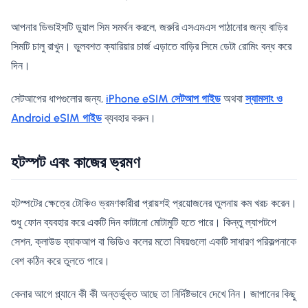
আপনার ডিভাইসটি ডুয়াল সিম সমর্থন করলে, জরুরি এসএমএস পাঠানোর জন্য বাড়ির
সিমটি চালু রাখুন। ভুলবশত ক্যারিয়ার চার্জ এড়াতে বাড়ির সিমে ডেটা রোমিং বন্ধ করে
দিন।
সেটআপের ধাপগুলোর জন্য,
iPhone eSIM সেটআপ গাইড
অথবা
স্যামসাং ও
Android eSIM গাইড
ব্যবহার করুন।
হটস্পট এবং কাজের ভ্রমণ
হটস্পটের ক্ষেত্রে টোকিও ভ্রমণকারীরা প্রায়শই প্রয়োজনের তুলনায় কম খরচ করেন।
শুধু ফোন ব্যবহার করে একটি দিন কাটানো মোটামুটি হতে পারে। কিন্তু ল্যাপটপে
সেশন, ক্লাউড ব্যাকআপ বা ভিডিও কলের মতো বিষয়গুলো একটি সাধারণ পরিকল্পনাকে
বেশ কঠিন করে তুলতে পারে।
কেনার আগে প্ল্যানে কী কী অন্তর্ভুক্ত আছে তা নির্দিষ্টভাবে দেখে নিন। জাপানের কিছু