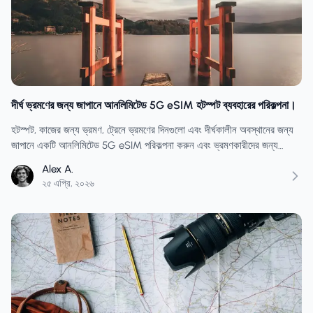
দীর্ঘ ভ্রমণের জন্য জাপানে আনলিমিটেড 5G eSIM হটস্পট ব্যবহারের পরিকল্পনা।
হটস্পট, কাজের জন্য ভ্রমণ, ট্রেনে ভ্রমণের দিনগুলো এবং দীর্ঘকালীন অবস্থানের জন্য
জাপানে একটি আনলিমিটেড 5G eSIM পরিকল্পনা করুন এবং ভ্রমণকারীদের জন্য
আনলিমিটেড ও ফিক্সড-ডেটা প্ল্যানগুলোর তুলনামূলক ক্রয় পরামর্শ জানুন।
Alex A.
২৫ এপ্রি, ২০২৬