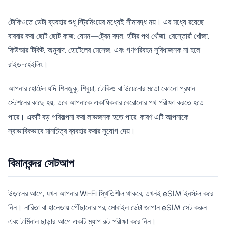
টোকিওতে ডেটা ব্যবহার শুধু স্ট্রিমিংয়ের মধ্যেই সীমাবদ্ধ নয়। এর মধ্যে রয়েছে
বারবার করা ছোট ছোট কাজ: যেমন—ট্রেন বদল, হাঁটার পথ খোঁজা, রেস্তোরাঁ খোঁজা,
কিউআর টিকিট, অনুবাদ, হোটেলের মেসেজ, এবং গণপরিবহন সুবিধাজনক না হলে
রাইড-হেইলিং।
আপনার হোটেল যদি শিনজুকু, শিবুয়া, টোকিও বা উয়েনোর মতো কোনো প্রধান
স্টেশনের কাছে হয়, তবে আপনাকে একাধিকবার বেরোনোর ​​পথ পরীক্ষা করতে হতে
পারে। একটি বড় পরিকল্পনা করা লাভজনক হতে পারে, কারণ এটি আপনাকে
স্বাভাবিকভাবে মানচিত্র ব্যবহার করার সুযোগ দেয়।
বিমানবন্দর সেটআপ
উড়ানের আগে, যখন আপনার Wi-Fi স্থিতিশীল থাকবে, তখনই eSIM ইনস্টল করে
নিন। নারিতা বা হানেডায় পৌঁছানোর পর, মোবাইল ডেটা জাপান eSIM সেট করুন
এবং টার্মিনাল ছাড়ার আগে একটি ম্যাপ রুট পরীক্ষা করে নিন।