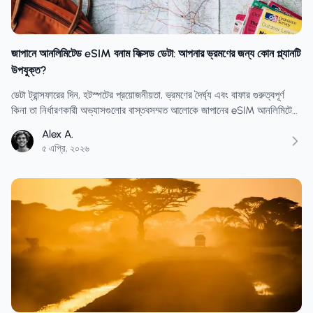
জাপানে আনলিমিটেড eSIM বনাম ফিক্সড ডেটা: আপনার ভ্রমণের জন্য কোন প্ল্যানটি
উপযুক্ত?
ডেটা ট্রান্সফারের দিন, হটস্পটের প্রয়োজনীয়তা, ভ্রমণের দৈর্ঘ্য এবং বাফার গুরুত্বপূর্ণ
কিনা তা নির্ধারণকারী অভ্যাসগুলোর বাস্তবসম্মত আলোকে জাপানের eSIM আনলিমিটেড
ও ফিক্সড-ডেটা বিকল্পগুলোর তুলনা করুন।
Alex A.
৫ এপ্রি, ২০২৬