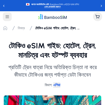
‹
›
জাপান আনলিমিটেড ডেটা
, BambooSIM x KDDI দ্বারা চালিত
এখন কেনাকাটা করুন
→
নিবন্ধ
টোকিও eSIM গাইড: হোটেল, ট্রেন, মানচিত্র এবং হটস্পট ব্যবহার
টোকিও eSIM গাইড: হোটেল, ট্রেন,
মানচিত্র এবং হটস্পট ব্যবহার
প্রতিটি ট্রেন যাত্রা নিয়ে অতিরিক্ত চিন্তা না করে
কীভাবে টোকিওর জন্য পর্যাপ্ত ডেটা কিনবেন
বিভাগ
:
এশিয়া