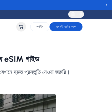
›
BN
লগইন
এখনই অর্ডার করুন
ন্য eSIM গাইড
যেখানে দ্রুত প্রস্তুতি নেওয়া জরুরি।