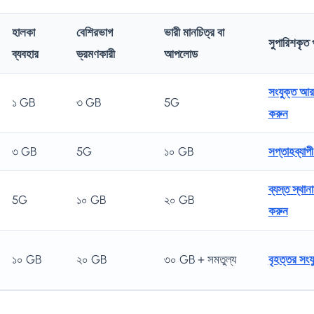
হালকা
বেশিরভাগ
ভারী মানচিত্র বা
সুপারিশকৃত প
ব্যবহার
ভ্রমণকারী
আপলোড
সংযুক্ত আরব
১ GB
৩ GB
5G
করুন
৩ GB
5G
১০ GB
সপ্তাহব্যাপ
ব্যস্ত স্থান
5G
১০ GB
২০ GB
করুন
১০ GB
২০ GB
৩০ GB + সমতুল্য
বৃহত্তর সংয