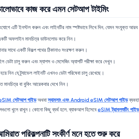
ভালোভাবে কাজ করে এমন সেটআপ টাইমিং
 সংযোগে এটি ইনস্টল করুন এবং লাইনটির নাম স্পষ্টভাবে লিখে দিন, যেমন সংযুক্ত আর
র একটি অফলাইন মানচিত্র ডাউনলোড করে নিন।
ানার সাথে একটি বিকল্প পথের ঠিকানাও সংরক্ষণ করুন।
 ডেটা চালু করুন এবং ম্যাপস ও মেসেজিং অ্যাপটি পরীক্ষা করে দেখুন।
 হয়ে নিন যে ট্র্যাভেল লাইনটি এখনও ডেটা পরিষেবা চালু রেখেছে।
ুত মানচিত্র বা বুকিং আরেকবার দেখে নিন।
eSIM সেটআপ গাইড
অথবা
স্যামসাং এবং Android eSIM সেটআপ গাইড
ব্যবহ
সেগুলো খুলে রাখুন। কোনো কিছু ব্যর্থ হলে, ব্যাকআপ হিসেবে
eSIM ট্রাবলশুটিং গাইড
রাত পরিকল্পনাটি সংকীর্ণ মনে হতে শুরু করে