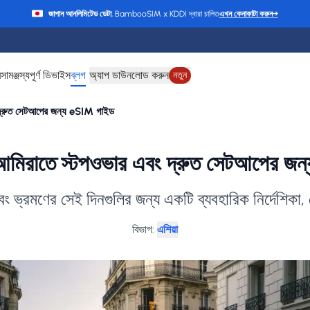
জাপান আনলিমিটেড ডেটা
, BambooSIM x KDDI দ্বারা চালিত
এখন কেনাকাটা করুন
→
ে
সামঞ্জস্যপূর্ণ ডিভাইস
ব্লগ
অ্যাপ ডাউনলোড করুন
নতুন
 দ্রুত সেটআপের জন্য eSIM গাইড
আমিরাতে স্টপওভার এবং দ্রুত সেটআপের জ
বং ভ্রমণের সেই দিনগুলির জন্য একটি ব্যবহারিক নির্দেশিকা, 
বিভাগ
:
এশিয়া