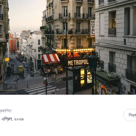
্রকাশিত:
লিঙ্
 এপ্রিল, ২০২৬