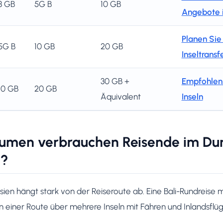
3 GB
5G B
10 GB
Angebote i
Planen Sie
5G B
10 GB
20 GB
Inseltransfe
30 GB +
Empfohlen 
10 GB
20 GB
Äquivalent
Inseln
lumen verbrauchen Reisende im Durc
n?
esien hängt stark von der Reiseroute ab. Eine Bali-Rundreise
on einer Route über mehrere Inseln mit Fähren und Inlandsflü