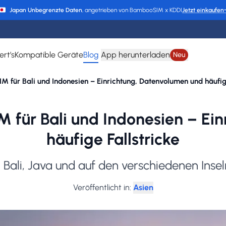
Japan Unbegrenzte Daten
, angetrieben von BambooSIM x KDDI
Jetzt einkaufen
ert’s
Kompatible Geräte
Blog
App herunterladen
Neu
SIM für Bali und Indonesien – Einrichtung, Datenvolumen und häufig
SIM für Bali und Indonesien – E
häufige Fallstricke
n Bali, Java und auf den verschiedenen Inse
Veröffentlicht in
:
Asien