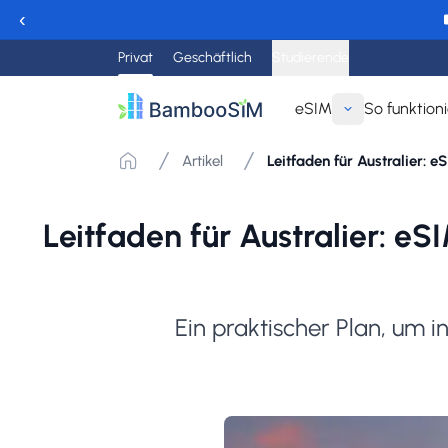
‹
Privat
Geschäftlich
Studierende
eSIM
So funktioni
Artikel
Leitfaden für Australier: e
Leitfaden für Australier: e
Ein praktischer Plan, um i