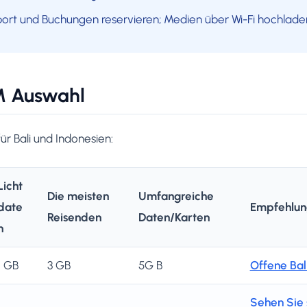
port und Buchungen reservieren; Medien über Wi-Fi hochlade
M Auswahl
r Bali und Indonesien:
Licht
Die meisten
Umfangreiche
date
Empfehlun
Reisenden
Daten/Karten
n
1 GB
3 GB
5G B
Offene Bal
Sehen Sie 