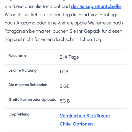
Sie diese anschließend anhand
der Reisegrößentabelle
.
Wenn Ihr verkehrsreichster Tag die Fahrt von Santiago
nach Atacama oder eine weitere späte Weiterreise nach
Patagonien beinhaltet, buchen Sie Ihr Gepäck für diesen
Tag und nicht für einen durchschnittlichen Tag.
G
2-4 Tage
r
1 GB
o
D
ß
L
3 GB
ie
e
e
m
K
5G B
i
ei
a
E
R
c
st
rt
m
Vergleichen Sie kürzere
ei
h
e
e
p
Chile-Optionen
s
t
n
n
f