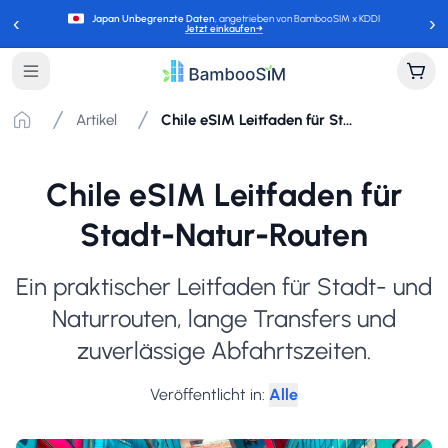
‹
›
Japan Unbegrenzte Daten
, angetrieben von BambooSIM x KDDI
Jetzt einkaufen
→
Artikel
Chile eSIM Leitfaden für Stadt-Natur-Routen
Chile eSIM Leitfaden für
Stadt-Natur-Routen
Ein praktischer Leitfaden für Stadt- und
Naturrouten, lange Transfers und
zuverlässige Abfahrtszeiten.
Veröffentlicht in
:
Alle