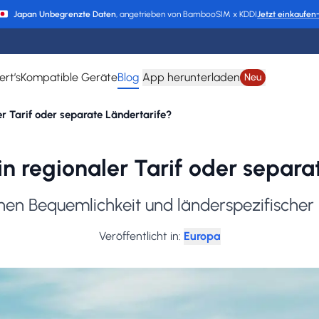
Japan Unbegrenzte Daten
, angetrieben von BambooSIM x KDDI
Jetzt einkaufen
ert’s
Kompatible Geräte
Blog
App herunterladen
Neu
er Tarif oder separate Ländertarife?
in regionaler Tarif oder separa
en Bequemlichkeit und länderspezifischer
Veröffentlicht in
:
Europa