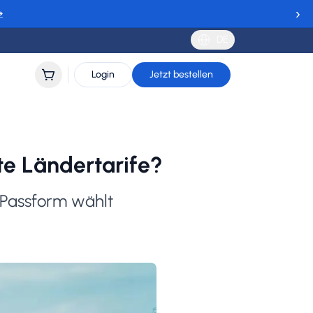
›
→
DE
Login
Jetzt bestellen
te Ländertarife?
 Passform wählt