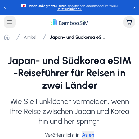
‹
›
Japan Unbegrenzte Daten
, angetrieben von BambooSIM x KDDI
Jetzt einkaufen
→
Artikel
Japan- und Südkorea eSIM -Reiseführer für Reisen in zwei Länder
Japan- und Südkorea eSIM
-Reiseführer für Reisen in
zwei Länder
Wie Sie Funklöcher vermeiden, wenn
Ihre Reise zwischen Japan und Korea
hin und her springt.
Veröffentlicht in
:
Asien