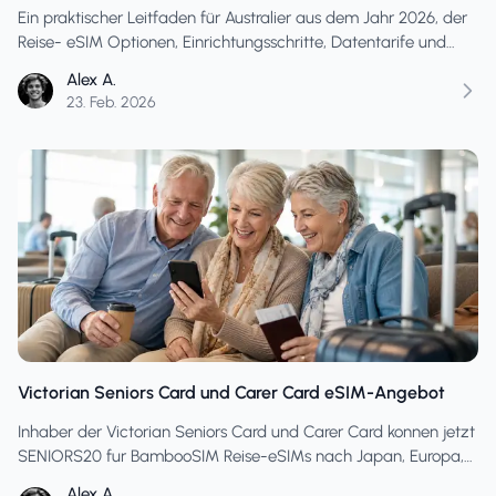
Ein praktischer Leitfaden für Australier aus dem Jahr 2026, der
Reise- eSIM Optionen, Einrichtungsschritte, Datentarife und
Roaming-Alternativen vergleicht, damit Sie bei der Landung
Alex A.
vernetzt sind und böse Überraschungen auf der Rechnung
23. Feb. 2026
vermeiden.
Victorian Seniors Card und Carer Card eSIM-Angebot
Inhaber der Victorian Seniors Card und Carer Card konnen jetzt
SENIORS20 fur BambooSIM Reise-eSIMs nach Japan, Europa,
USA, Neuseeland und mehr nutzen.
Alex A.