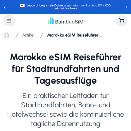
‹
›
Japan Unbegrenzte Daten
, angetrieben von BambooSIM x KDDI
Jetzt einkaufen
→
Artikel
Marokko eSIM Reiseführer für Stadtrundfahrten und Tagesausflüge
Marokko eSIM Reiseführer
für Stadtrundfahrten und
Tagesausflüge
Ein praktischer Leitfaden für
Stadtrundfahrten, Bahn- und
Hotelwechsel sowie die kontinuierliche
tägliche Datennutzung