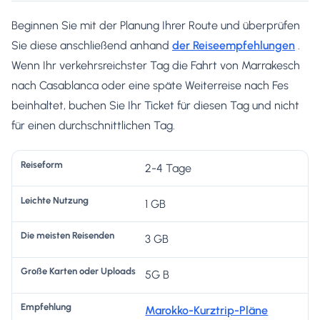
Beginnen Sie mit der Planung Ihrer Route und überprüfen
Sie diese anschließend anhand
der Reiseempfehlungen
.
Wenn Ihr verkehrsreichster Tag die Fahrt von Marrakesch
nach Casablanca oder eine späte Weiterreise nach Fes
beinhaltet, buchen Sie Ihr Ticket für diesen Tag und nicht
für einen durchschnittlichen Tag.
G
2-4 Tage
r
1 GB
o
D
ß
L
3 GB
ie
e
e
m
K
5G B
i
ei
a
E
R
c
st
rt
m
Marokko-Kurztrip-Pläne
ei
h