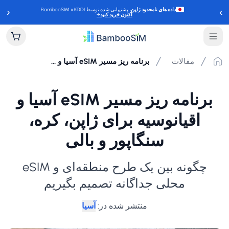
‹
›
داده های نامحدود ژاپن
، پشتیبانی شده توسط BambooSIM x KDDI
اکنون خرید کنید
→
مقالات
برنامه ریز مسیر eSIM آسیا و اقیانوسیه برای ژاپن، کره، سنگاپور و بالی
برنامه ریز مسیر eSIM آسیا و
اقیانوسیه برای ژاپن، کره،
سنگاپور و بالی
چگونه بین یک طرح منطقه‌ای و eSIM
محلی جداگانه تصمیم بگیریم
منتشر شده در
:
آسیا