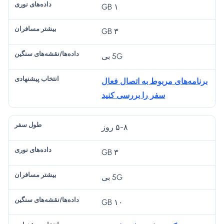
۱ GB
ه‌
دا
بی
ها
انت
۳ GB
ط
د
ش
/
خا
و
ه‌
تر
نق
ب
5G بی
ل
ها
م
ش
پی
س
ی
س
ه‌
ش
برنامه‌های مربوط به اتصال فعال
ف
نو
اف
ها
نه
سفر را بررسی کنید
ر
ر
را
ی
اد
ی
ن
س
ی
۵-۸ روز
نگ
ی
۳ GB
ن
5G بی
۱۰ GB