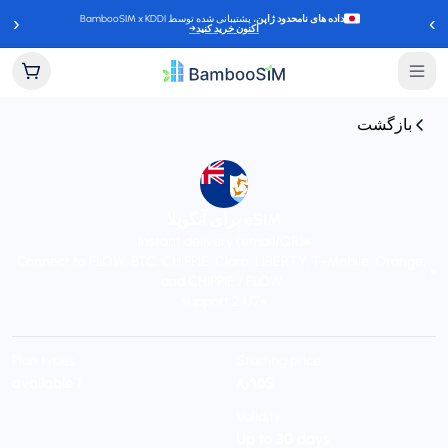
‹
›
داده های نامحدود ژاپن
، پشتیبانی شده توسط BambooSIM x KDDI
اکنون خرید کنید
→
بازگشت
eSIM برای آنگویلا
Instant delivery (email/QR)
Connect to FLOW, BTC, CHIPPIE, Claro, LIBERTY, T-Mobile, Orange,
and CHIPPIE / FLOW
24/7 support
Plan types
Starting price
1 available
$‎۸٫۹۵
Validity
Up to 30 days