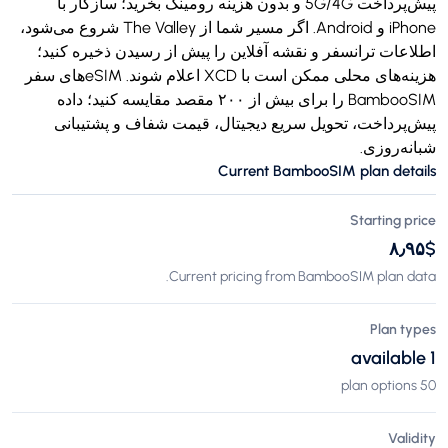
پیش‌پرداخت 5G/4G و بدون هزینه رومینگ بخرید؛ سازگار با
iPhone و Android. اگر مسیر شما از The Valley شروع می‌شود،
اطلاعات ترانسفر و نقشه آفلاین را پیش از رسیدن ذخیره کنید؛
هزینه‌های محلی ممکن است با XCD اعلام شوند. eSIMهای سفر
BambooSIM را برای بیش از ۲۰۰ مقصد مقایسه کنید؛ داده
پیش‌پرداخت، تحویل سریع دیجیتال، قیمت شفاف و پشتیبانی
شبانه‌روزی.
Current BambooSIM plan details
Starting price
$‎۸٫۹۵
Current pricing from BambooSIM plan data.
Plan types
1 available
50 plan options
Validity