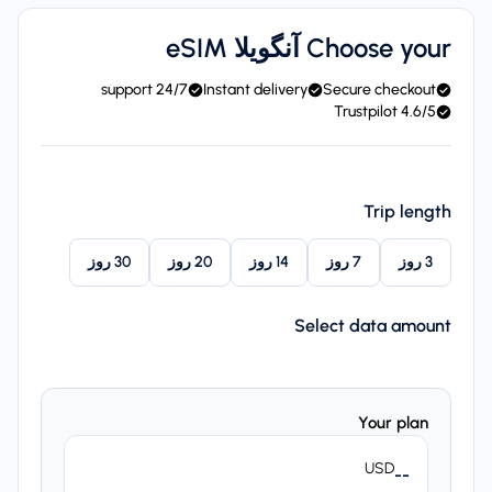
Choose your آنگویلا eSIM
24/7 support
Instant delivery
Secure checkout
4.6/5 Trustpilot
Trip length
3 روز
7 روز
14 روز
20 روز
30 روز
Select data amount
Your plan
USD
--