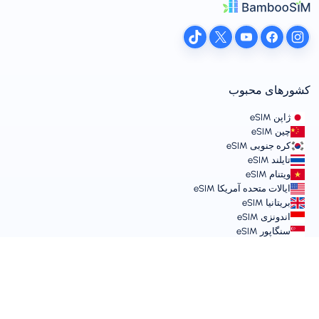
کشورهای محبوب
ژاپن eSIM
چین eSIM
کره جنوبی eSIM
تایلند eSIM
ویتنام eSIM
ایالات متحده آمریکا eSIM
بریتانیا eSIM
اندونزی eSIM
سنگاپور eSIM
شرایط و خط‌مشی‌ها
شرایط خدمات
خط‌مشی استفاده قابل قبول