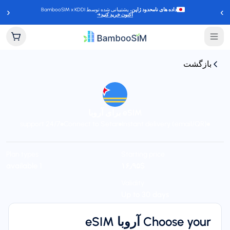
‹
›
داده های نامحدود ژاپن
، پشتیبانی شده توسط BambooSIM x KDDI
اکنون خرید کنید
→
بازگشت
eSIM برای آروبا
24/7 support
Connect to Setar
Instant delivery (email/QR)
Plan types
Starting price
1 available
$‎۱۶٫۹۵
Validity
Up to 30 days
Choose your آروبا eSIM