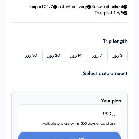
24/7 support
Instant delivery
Secure checkout
4.6/5 Trustpilot
Trip length
3 روز
7 روز
14 روز
20 روز
30 روز
Select data amount
Your plan
USD
--
Activate and use within 365 days of purchase.
افزودن به سبد