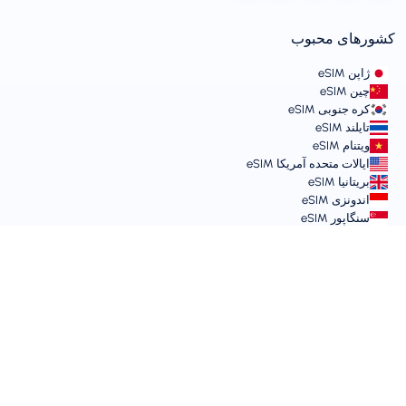
کشورهای محبوب
ژاپن eSIM
چین eSIM
کره جنوبی eSIM
تایلند eSIM
ویتنام eSIM
ایالات متحده آمریکا eSIM
بریتانیا eSIM
اندونزی eSIM
سنگاپور eSIM
شرایط و خط‌مشی‌ها
شرایط خدمات
خط‌مشی استفاده قابل قبول
سیاست حفظ حریم خصوصی
Vulnerability Disclosure Policy