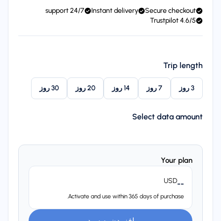
24/7 support
Instant delivery
Secure checkout
4.6/5 Trustpilot
Trip length
3 روز
7 روز
14 روز
20 روز
30 روز
Select data amount
Your plan
USD
--
Activate and use within 365 days of purchase.
افزودن به سبد