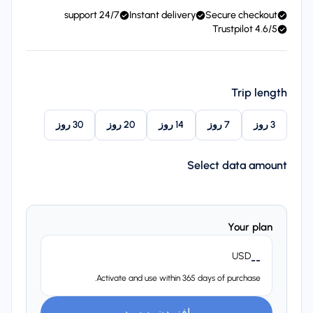
24/7 support
Instant delivery
Secure checkout
4.6/5 Trustpilot
Trip length
3 روز
7 روز
14 روز
20 روز
30 روز
Select data amount
Your plan
USD
--
Activate and use within 365 days of purchase.
افزودن به سبد