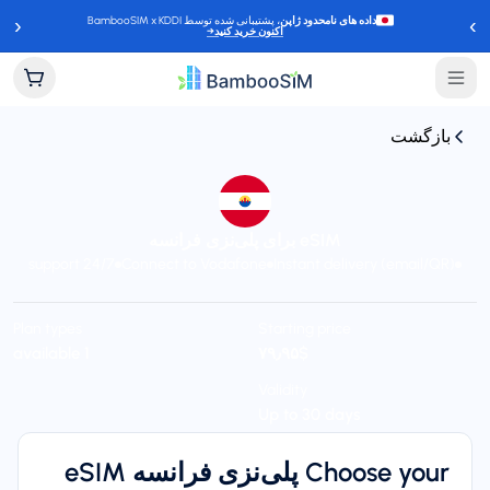
‹
›
داده های نامحدود ژاپن
، پشتیبانی شده توسط BambooSIM x KDDI
اکنون خرید کنید
→
بازگشت
eSIM برای پلی‌نزی فرانسه
24/7 support
Connect to Vodafone
Instant delivery (email/QR)
Plan types
Starting price
1 available
$‎۷۹٫۹۵
Validity
Up to 30 days
Choose your پلی‌نزی فرانسه eSIM