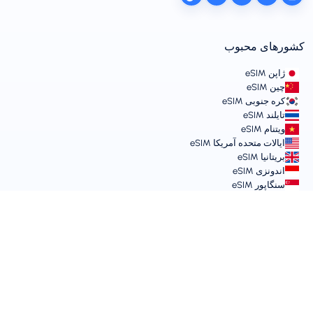
کشورهای محبوب
ژاپن eSIM
چین eSIM
کره جنوبی eSIM
تایلند eSIM
ویتنام eSIM
ایالات متحده آمریکا eSIM
بریتانیا eSIM
اندونزی eSIM
سنگاپور eSIM
شرایط و خط‌مشی‌ها
شرایط خدمات
خط‌مشی استفاده قابل قبول
سیاست حفظ حریم خصوصی
Vulnerability Disclosure Policy