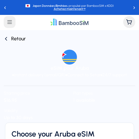
‹
›
Japon Données illimitées
, propulsé par BambooSIM x KDDI
Achetez maintenant
→
Retour
eSIM pour Aruba
Instant delivery (email/QR)
Connect to Setar
24/7 support
Starting price
Plan types
$16,95
1 available
Validity
Up to 30 days
Choose your Aruba eSIM