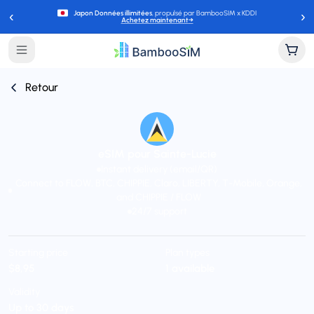
‹
›
Japon Données illimitées
, propulsé par BambooSIM x KDDI
Achetez maintenant
→
Retour
eSIM pour Sainte-Lucie
Instant delivery (email/QR)
Connect to FLOW, BTC, CHIPPIE, Claro, LIBERTY, T-Mobile, Orange,
and CHIPPIE / FLOW
24/7 support
Starting price
Plan types
$8,95
1 available
Validity
Up to 30 days