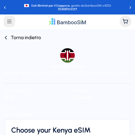
‹
›
Dati illimitati per il Giappone
, gestito da BambooSIM x KDDI
Acquista ora
→
Torna indietro
eSIM per Kenya
Instant delivery (email/QR)
Connect to Airtel Kenya
24/7 support
Starting price
Plan types
$9,95
1 available
Validity
Up to 30 days
Choose your Kenya eSIM