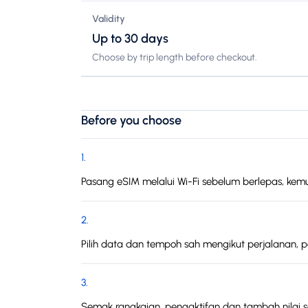
Validity
Up to 30 days
Choose by trip length before checkout.
Before you choose
1
.
Pasang eSIM melalui Wi-Fi sebelum berlepas, kemud
2
.
Pilih data dan tempoh sah mengikut perjalanan, 
3
.
Semak rangkaian, pengaktifan dan tambah nilai 