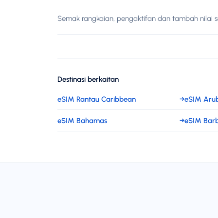
Semak rangkaian, pengaktifan dan tambah nilai 
Destinasi berkaitan
eSIM Rantau Caribbean
→
eSIM Aru
eSIM Bahamas
→
eSIM Bar