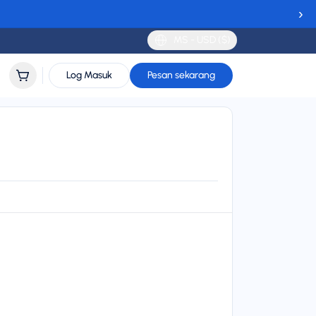
›
MS - USD ($)
Log Masuk
Pesan sekarang
ort
lidity
 to 30 days