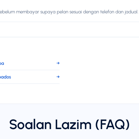
sebelum membayar supaya pelan sesuai dengan telefon dan jadual.
ba
→
bados
→
Soalan Lazim (FAQ)