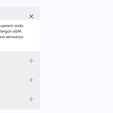
m peranti anda,
 Dengan eSIM,
rana semuanya