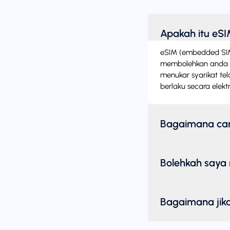
Apakah itu eS
eSIM (embedded SIM) i
membolehkan anda m
menukar syarikat te
berlaku secara elektr
Bagaimana ca
Bolehkah saya 
Bagaimana jika