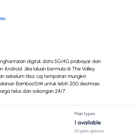
tau
enghantaran digital, data 5G/4G prabayar dan
Android. Jika laluan bermula di The Valley,
ian sebelum tiba; caj tempatan mungkin
alanan BambooSIM untuk lebih 200 destinasi.
harga telus dan sokongan 24/7.
Plan types
1 available
50 plan options