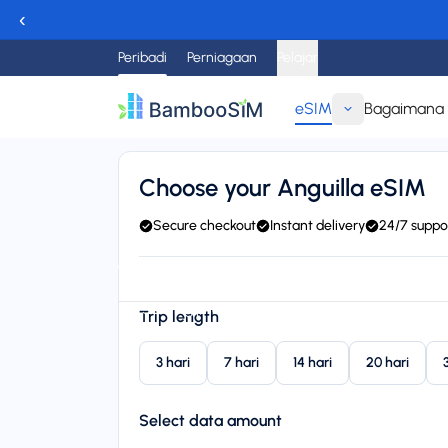
‹
Peribadi
Perniagaan
Pelajar
eSIM
Bagaimana I
Kembali
Choose your Anguilla eSIM
Secure checkout
Instant delivery
24/7 suppo
Instant delivery (email/QR)
Connect to FLOW, BTC, C
Starting price
Trip length
$8.95
3 hari
7 hari
14 hari
20 hari
Select data amount