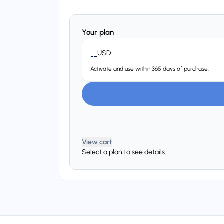
Your plan
USD
--
Activate and use within 365 days of purchase.
View cart
Select a plan to see details.