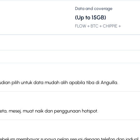
Data and coverage
(Up to 15GB)
FLOW + BTC + CHIPPIE +
ian pilih untuk data mudah alih apabila tiba di Anguilla.
peta, mesej, muat naik dan penggunaan hotspot.
sebelum membayar supaya pelan sesuai dengan telefon dan jadual.