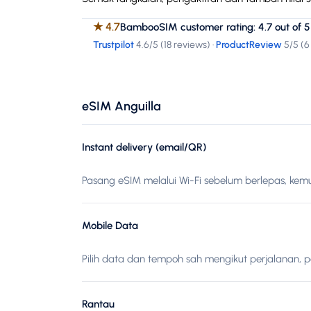
★
4.7
BambooSIM customer rating: 4.7 out of 5
Trustpilot
4.6
/5 (
18 reviews
)
·
ProductReview
5
/5 (
6
eSIM Anguilla
Instant delivery (email/QR)
Pasang eSIM melalui Wi-Fi sebelum berlepas, kemud
Mobile Data
Pilih data dan tempoh sah mengikut perjalanan, 
Rantau