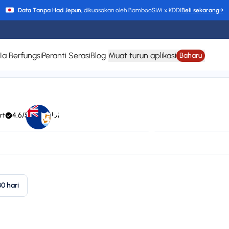
Data Tanpa Had Jepun
, dikuasakan oleh BambooSIM x KDDI
Beli sekarang
→
a Berfungsi
Peranti Serasi
Blog
Muat turun aplikasi
Baharu
eSIM Anguilla
rt
4.6/5 Trustpilot
HIPPIE, Claro, LIBERTY, T-Mobile, Orange, and CHIPPIE / FLOW
24/7 supp
Plan types
Va
1 available
Up
30 hari