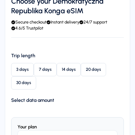
Choose your Demokratyczna
Republika Konga eSIM
Secure checkout
Instant delivery
24/7 support
4.6/5 Trustpilot
Trip length
3 days
7 days
14 days
20 days
30 days
Select data amount
Your plan