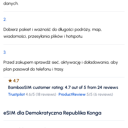
danych.
2
.
Dobierz pakiet i ważność do długości podróży, map,
wiadomości, przesyłania plików i hotspotu.
3
.
Przed zakupem sprawdź sieć, aktywację i doładowania, aby
plan pasował do telefonu i trasy.
★
4.7
BambooSIM customer rating: 4.7 out of 5 from 24 reviews
Trustpilot
4.6
/5 (
18 reviews
)
·
ProductReview
5
/5 (
6 reviews
)
eSIM dla Demokratyczna Republika Konga