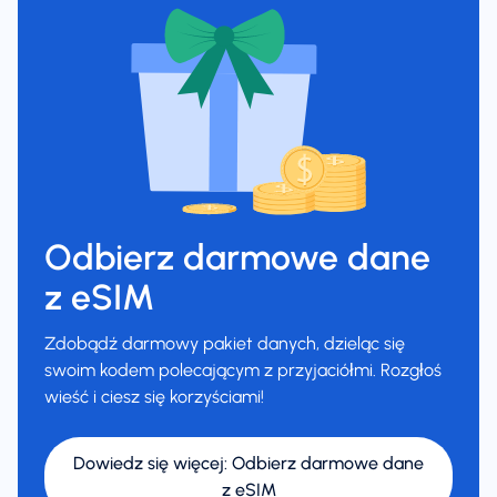
Odbierz darmowe dane
z eSIM
Zdobądź darmowy pakiet danych, dzieląc się
swoim kodem polecającym z przyjaciółmi. Rozgłoś
wieść i ciesz się korzyściami!
Dowiedz się więcej
:
Odbierz darmowe dane
z eSIM