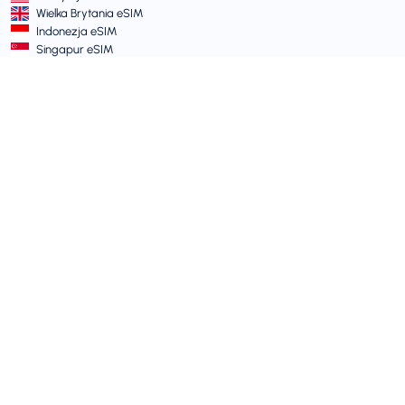
Wielka Brytania eSIM
Indonezja eSIM
Singapur eSIM
Warunki i Polityki
Warunki Usługi
Akceptowalna Polityka Użytkowania
Polityka Prywatności
Vulnerability Disclosure Policy
Centrum Pomocy
Kompatybilność urządzeń
Artykuły pomocy
Wyślij zgłoszenie
Mapa witryny