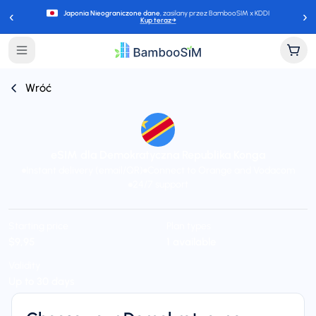
‹
›
Japonia Nieograniczone dane
, zasilany przez BambooSIM x KDDI
Kup teraz
→
Wróć
eSIM dla Demokratyczna Republika Konga
Instant delivery (email/QR)
Connect to Orange and Vodacom
24/7 support
Starting price
Plan types
$9,95
1 available
Validity
Up to 30 days