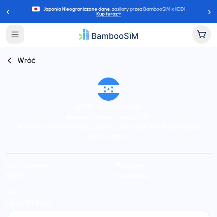
‹
›
Japonia Nieograniczone dane
, zasilany przez BambooSIM x KDDI
Kup teraz
→
Wróć
eSIM dla Honduras
Instant delivery (email/QR)
Connect to VIVO, Claro, LIBERTY, Movistar, AT&T, and Telcel
24/7 support
Starting price
Plan types
$5,95
1 available
Validity
Up to 30 days