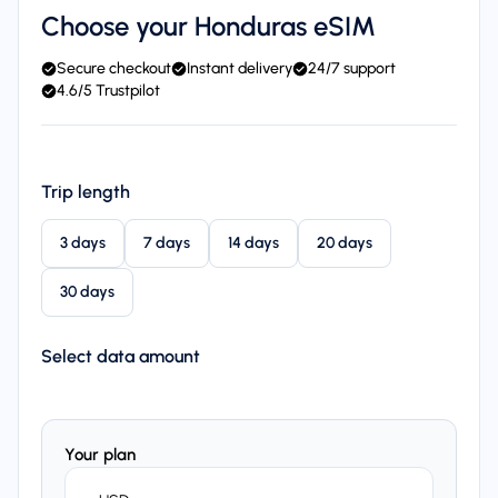
Choose your Honduras eSIM
Secure checkout
Instant delivery
24/7 support
4.6/5 Trustpilot
Trip length
3 days
7 days
14 days
20 days
30 days
Select data amount
Your plan