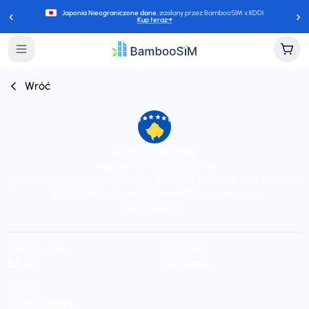
‹
›
Japonia Nieograniczone dane
, zasilany przez BambooSIM x KDDI
Kup teraz
→
Wróć
eSIM dla Kosowo
Instant delivery (email/QR)
Connect to Vodafone, HT Eronet, A1, Yettel, Vivacom, TELE2, VIPnet,
NOVA, IPKO, A1 (one.VIP), and MTEL Montenegro
24/7 support
Starting price
Plan types
$5,95
1 available
Validity
Up to 30 days