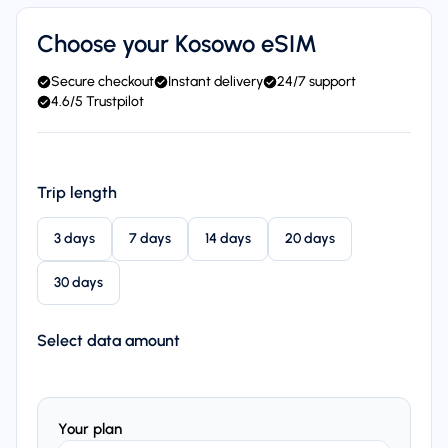
Choose your Kosowo eSIM
Secure checkout
Instant delivery
24/7 support
4.6/5 Trustpilot
Trip length
3 days
7 days
14 days
20 days
30 days
Select data amount
Your plan