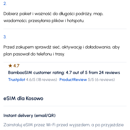
2
.
Dobierz pakiet i ważność do długości podróży, map,
wiadomości, przesyłania plików i hotspotu.
3
.
Przed zakupem sprawdź sieć, aktywację i doładowania, aby
plan pasował do telefonu i trasy.
★
4.7
BambooSIM customer rating: 4.7 out of 5 from 24 reviews
Trustpilot
4.6
/5 (
18 reviews
)
·
ProductReview
5
/5 (
6 reviews
)
eSIM dla Kosowo
Instant delivery (email/QR)
Zainstaluj eSIM przez Wi-Fi przed wyjazdem, a po przyjeździe