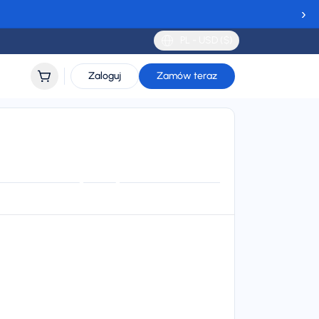
›
PL - USD ($)
Zaloguj
Zamów teraz
Grenadyny
ort
lidity
 to 30 days