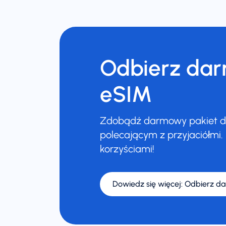
Odbierz da
eSIM
Zdobądź darmowy pakiet da
polecającym z przyjaciółmi. 
korzyściami!
Dowiedz się więcej
:
Odbierz d