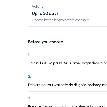
Validity
Up to 30 days
Choose by trip length before checkout.
Before you choose
1
.
Zainstaluj eSIM przez Wi-Fi przed wyjazdem, a po
2
.
Dobierz pakiet i ważność do długości podróży, ma
3
.
Przed zakupem sprawdź sieć, aktywację i doładowa