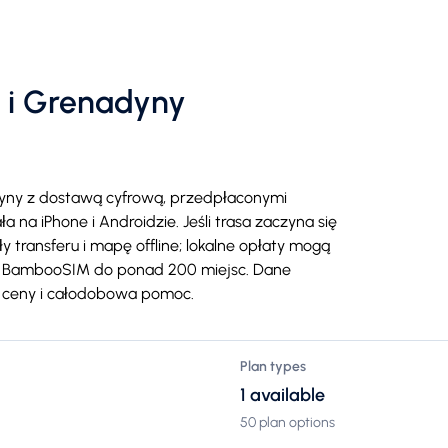
t i Grenadyny
dyny z dostawą cyfrową, przedpłaconymi
na iPhone i Androidzie. Jeśli trasa zaczyna się
 transferu i mapę offline; lokalne opłaty mogą
 BambooSIM do ponad 200 miejsc. Dane
e ceny i całodobowa pomoc.
Plan types
1 available
50 plan options