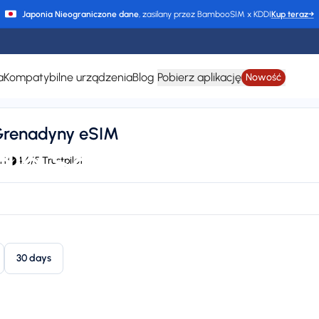
Japonia Nieograniczone dane
, zasilany przez BambooSIM x KDDI
Kup teraz
→
a
Kompatybilne urządzenia
Blog
Pobierz aplikację
Nowość
 Grenadyny eSIM
dla Saint Vincent i 
rt
4.6/5 Trustpilot
HIPPIE, Claro, LIBERTY, T-Mobile, Orange, and CHIPPIE / FLOW
24/7 supp
Plan types
Va
1 available
Up
30 days