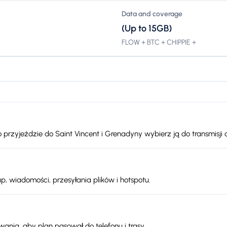
Data and coverage
(Up to 15GB)
FLOW + BTC + CHIPPIE +
 przyjeździe do Saint Vincent i Grenadyny wybierz ją do transmisji
p, wiadomości, przesyłania plików i hotspotu.
nia, aby plan pasował do telefonu i trasy.