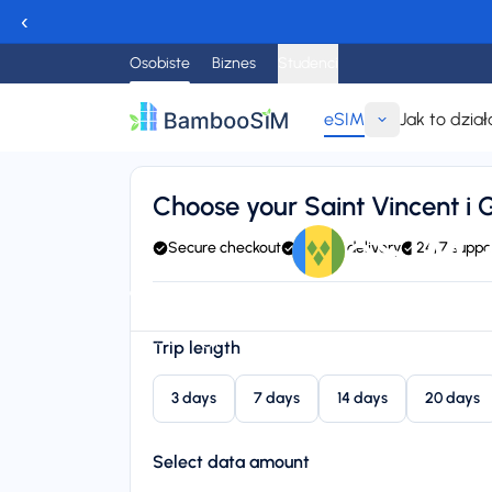
‹
Osobiste
Biznes
Studenci
eSIM
Jak to dział
Wróć
Choose your Saint Vincent i
eSIM 
Secure checkout
Instant delivery
24/7 suppo
Instant delivery (email/QR)
Connect to FLOW, BTC, C
Starting price
Trip length
$8,95
3 days
7 days
14 days
20 days
Select data amount