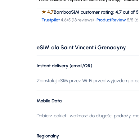
★
4.7
BambooSIM customer rating: 4.7 out of 5
Trustpilot
4.6
/5 (
18 reviews
)
·
ProductReview
5
/5 (
6
eSIM dla Saint Vincent i Grenadyny
Instant delivery (email/QR)
Zainstaluj eSIM przez Wi-Fi przed wyjazdem, a po
Mobile Data
Dobierz pakiet i ważność do długości podróży, ma
Regionalny