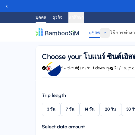
‹
บุคคล
ธุรกิจ
นักศึกษา
eSIM
วิธีการทำง
ย้อนกลับ
Choose your โบแนร์ ซินต์เอ
eSIM สำหรั
Secure checkout
Instant delivery
24/7 suppo
Instant delivery (email/QR)
Connect to FLOW, BTC, C
Starting price
Trip length
$8.95
3 วัน
7 วัน
14 วัน
20 วัน
30 ว
Select data amount