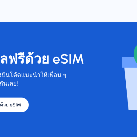
ูลฟรีด้วย eSIM
บ่งปันโค้ดแนะนำให้เพื่อน ๆ
กันเลย!
ีด้วย eSIM