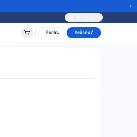
›
TH - USD ($)
ล็อกอิน
สั่งซื้อทันที
เทียส และซาบา
ort
lidity
 to 30 days