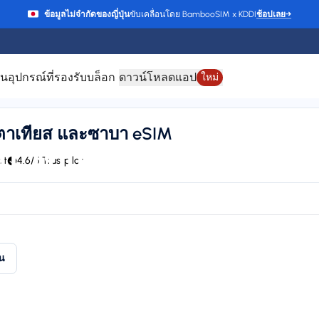
ข้อมูลไม่จำกัดของญี่ปุ่น
ขับเคลื่อนโดย BambooSIM x KDDI
ช้อปเลย
→
าน
อุปกรณ์ที่รองรับ
บล็อก
ดาวน์โหลดแอป
ใหม่
ิสตาเทียส และซาบา eSIM
บ โบแนร์ ซินต์เอิสตา
rt
4.6/5 Trustpilot
HIPPIE, Claro, LIBERTY, T-Mobile, Orange, and CHIPPIE / FLOW
24/7 supp
Plan types
Va
1 available
Up
ัน