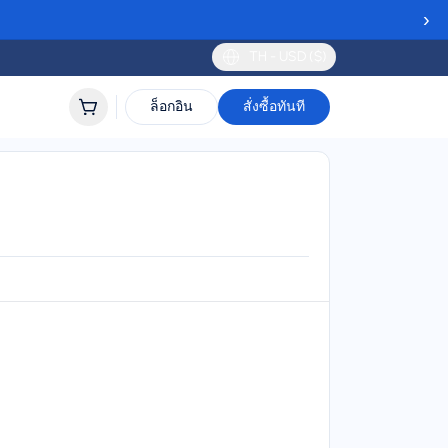
›
TH - USD ($)
ล็อกอิน
สั่งซื้อทันที
ะโตเบโก
lidity
 to 30 days