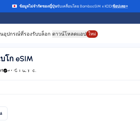
ข้อมูลไม่จำกัดของญี่ปุ่น
ขับเคลื่อนโดย BambooSIM x KDDI
ช้อปเลย
→
าน
อุปกรณ์ที่รองรับ
บล็อก
ดาวน์โหลดแอป
ใหม่
เบโก eSIM
 สำหรับ ตรินิแดดแล
rt
4.6/5 Trustpilot
support
Plan types
Va
1 available
Up
ัน