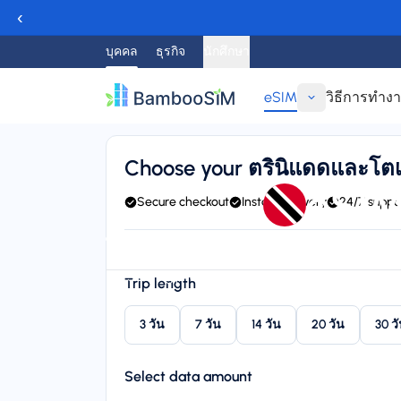
‹
บุคคล
ธุรกิจ
นักศึกษา
eSIM
วิธีการทำง
ย้อนกลับ
Choose your ตรินิแดดและโต
eSIM
Secure checkout
Instant delivery
24/7 suppo
Instant delivery (email/QR)
Connect to Digicel
24/7 
Starting price
Trip length
$21.95
3 วัน
7 วัน
14 วัน
20 วัน
30 ว
Select data amount