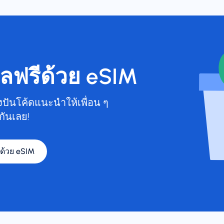
ูลฟรีด้วย eSIM
บ่งปันโค้ดแนะนำให้เพื่อน ๆ
กันเลย!
ีด้วย eSIM