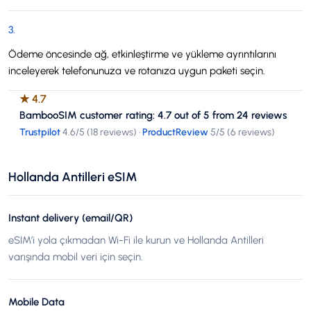
3
.
Ödeme öncesinde ağ, etkinleştirme ve yükleme ayrıntılarını
inceleyerek telefonunuza ve rotanıza uygun paketi seçin.
★
4.7
BambooSIM customer rating: 4.7 out of 5 from 24 reviews
Trustpilot
4.6
/5 (
18 reviews
)
·
ProductReview
5
/5 (
6 reviews
)
Hollanda Antilleri eSIM
Instant delivery (email/QR)
eSIM’i yola çıkmadan Wi-Fi ile kurun ve Hollanda Antilleri
varışında mobil veri için seçin.
Mobile Data