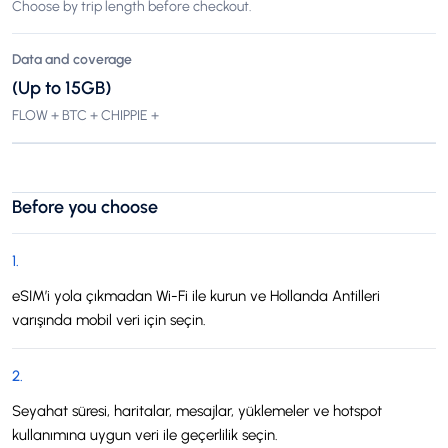
Choose by trip length before checkout.
Data and coverage
(Up to 15GB)
FLOW + BTC + CHIPPIE +
Before you choose
1
.
eSIM’i yola çıkmadan Wi-Fi ile kurun ve Hollanda Antilleri
varışında mobil veri için seçin.
2
.
Seyahat süresi, haritalar, mesajlar, yüklemeler ve hotspot
kullanımına uygun veri ile geçerlilik seçin.