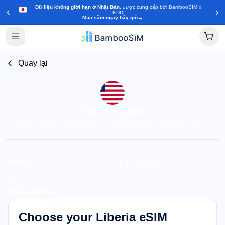
Dữ liệu không giới hạn ở Nhật Bản
, được cung cấp bởi BambooSIM x
‹
›
KDDI
Mua sắm ngay bây giờ
→
Quay lại
eSIM cho Liberia
Instant delivery (email/QR)
Connect to Orange
24/7 support
Starting price
Plan types
$59,95
1 available
Validity
Up to 30 days
Choose your Liberia eSIM