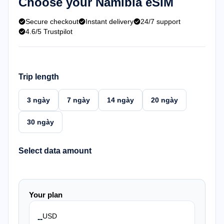
Choose your Namibia eSIM
Secure checkout
Instant delivery
24/7 support
4.6/5 Trustpilot
Trip length
3 ngày
7 ngày
14 ngày
20 ngày
30 ngày
Select data amount
Your plan
USD
--