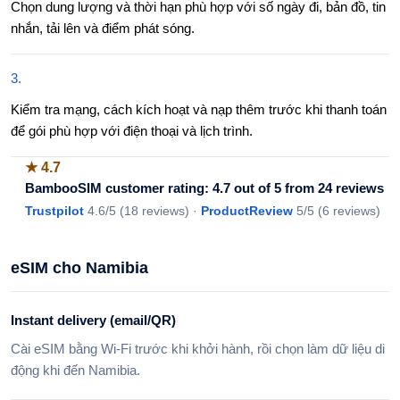
Chọn dung lượng và thời hạn phù hợp với số ngày đi, bản đồ, tin
nhắn, tải lên và điểm phát sóng.
3
.
Kiểm tra mạng, cách kích hoạt và nạp thêm trước khi thanh toán
để gói phù hợp với điện thoại và lịch trình.
★
4.7
BambooSIM customer rating: 4.7 out of 5 from 24 reviews
Trustpilot
4.6
/5 (
18 reviews
)
·
ProductReview
5
/5 (
6 reviews
)
eSIM cho Namibia
Instant delivery (email/QR)
Cài eSIM bằng Wi-Fi trước khi khởi hành, rồi chọn làm dữ liệu di
động khi đến Namibia.