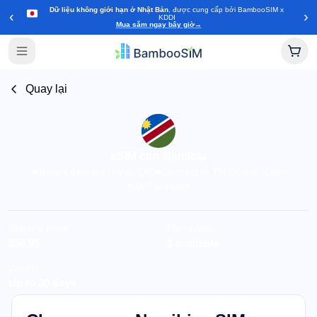
Dữ liệu không giới hạn ở Nhật Bản
, được cung cấp bởi BambooSIM x
‹
›
KDDI
Mua sắm ngay bây giờ
→
Quay lại
eSIM cho Namibia
Instant delivery (email/QR)
Connect to TN Mobile (Leo)
24/7 support
Starting price
Plan types
$56,95
1 available
Validity
Up to 30 days