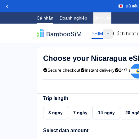
‹
Dữ liệu
Cá nhân
Doanh nghiệp
Sinh viên
eSIM
Cách hoạt 
Quay lại
Choose your Nicaragua eS
Secure checkout
Instant delivery
24/7 supp
Instant delivery (email/QR)
Connect to VIVO, Claro
Starting price
Trip length
$5,95
3 ngày
7 ngày
14 ngày
20 ng
Select data amount