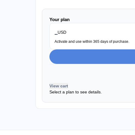
Your plan
USD
--
Activate and use within 365 days of purchase.
View cart
Select a plan to see details.