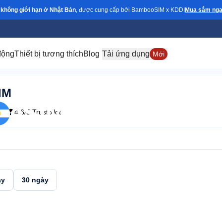
 không giới hạn ở Nhật Bản
, được cung cấp bởi BambooSIM x KDDI
Mua sắm nga
động
Thiết bị tương thích
Blog
Tải ứng dụng
Mới
IM
eSIM cho Nicarag
ort
4.6/5 Trustpilot
, LIBERTY, Movistar, AT&T, and Telcel
24/7 support
Plan types
Va
1 available
Up
ày
30 ngày