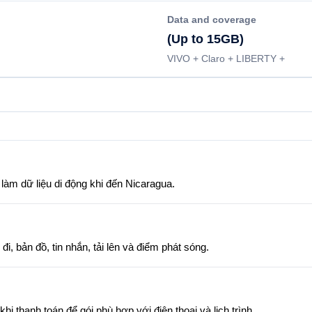
Data and coverage
(Up to 15GB)
VIVO + Claro + LIBERTY +
 làm dữ liệu di động khi đến Nicaragua.
, bản đồ, tin nhắn, tải lên và điểm phát sóng.
i thanh toán để gói phù hợp với điện thoại và lịch trình.