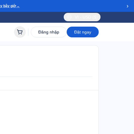
›
y bây giờ
→
VI - USD ($)
Đăng nhập
Đặt ngay
ua
lidity
 to 30 days