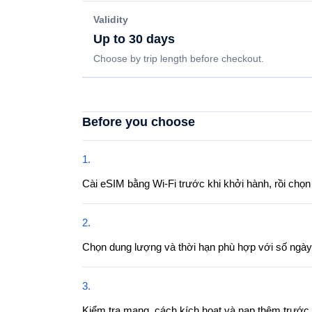
Validity
Up to 30 days
Choose by trip length before checkout.
Before you choose
1
.
Cài eSIM bằng Wi-Fi trước khi khởi hành, rồi chọn
2
.
Chọn dung lượng và thời hạn phù hợp với số ngày đi
3
.
Kiểm tra mạng, cách kích hoạt và nạp thêm trước kh