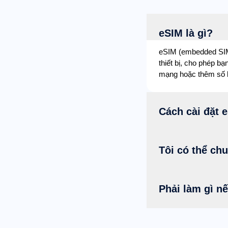
eSIM là gì?
eSIM (embedded SIM) 
thiết bị, cho phép b
mạng hoặc thêm số k
Cách cài đặt 
Tôi có thể ch
Phải làm gì nế