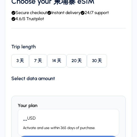
Choose your 柬埔寨 eSIM
Secure checkout
Instant delivery
24/7 support
4.6/5 Trustpilot
Trip length
3 天
7 天
14 天
20 天
30 天
Select data amount
Your plan
USD
--
Activate and use within 365 days of purchase.