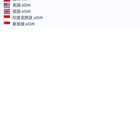
美国 eSIM
英国 eSIM
印度尼西亚 eSIM
新加坡 eSIM
条款和政策
服务条款
可接受使用政策
隐私政策
Vulnerability Disclosure Policy
支持中心
设备兼容性
支持文章
提交工单
网站地图