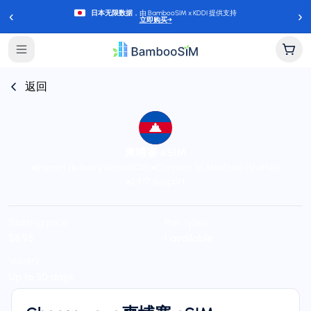
‹
›
日本无限数据
，由 BambooSIM x KDDI 提供支持
立即购买
→
返回
柬埔寨 eSIM
Instant delivery (email/QR)
Connect to Metfone (Viettel)
24/7 support
Starting price
Plan types
$8.95
1 available
Validity
Up to 30 days