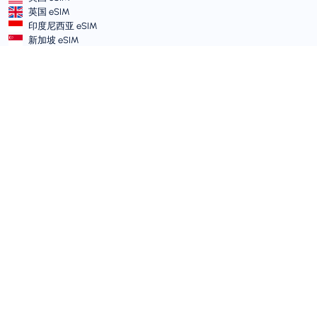
英国 eSIM
印度尼西亚 eSIM
新加坡 eSIM
条款和政策
服务条款
可接受使用政策
隐私政策
Vulnerability Disclosure Policy
支持中心
设备兼容性
支持文章
提交工单
网站地图