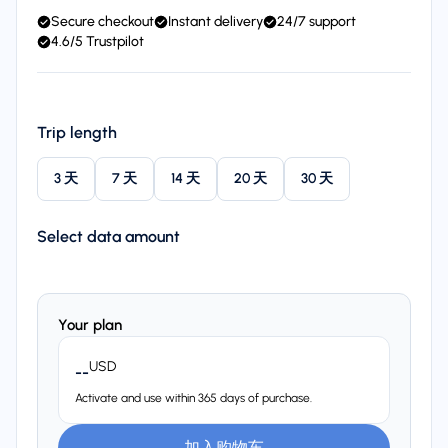
Secure checkout
Instant delivery
24/7 support
4.6/5 Trustpilot
Trip length
3 天
7 天
14 天
20 天
30 天
Select data amount
Your plan
USD
--
Activate and use within 365 days of purchase.
加入购物车