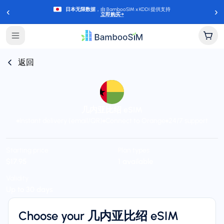
‹
›
日本无限数据
，由 BambooSIM x KDDI 提供支持
立即购买
→
返回
几内亚比绍 eSIM
Instant delivery (email/QR)
Connect to Orange
24/7 support
Starting price
Plan types
$17.95
1 available
Validity
Up to 30 days
Choose your 几内亚比绍 eSIM