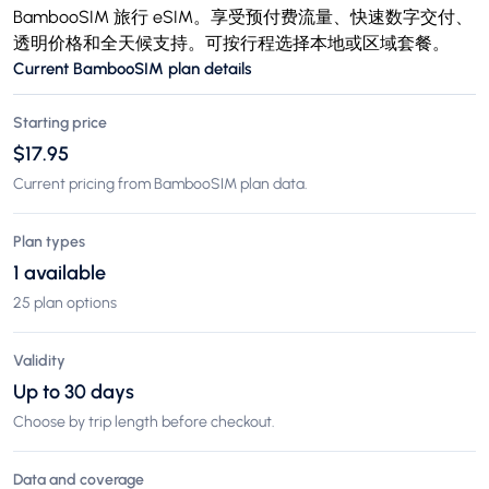
BambooSIM 旅行 eSIM。享受预付费流量、快速数字交付、
透明价格和全天候支持。可按行程选择本地或区域套餐。
Current BambooSIM plan details
Starting price
$17.95
Current pricing from BambooSIM plan data.
Plan types
1 available
25 plan options
Validity
Up to 30 days
Choose by trip length before checkout.
Data and coverage