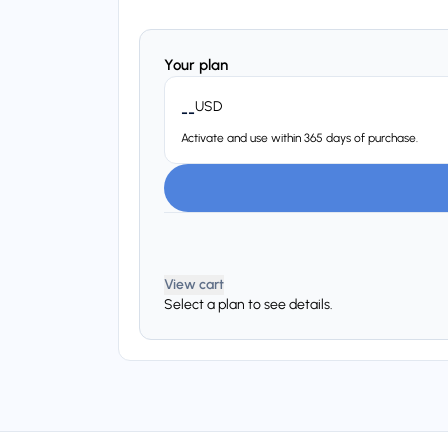
Your plan
USD
--
Activate and use within 365 days of purchase.
View cart
Select a plan to see details.