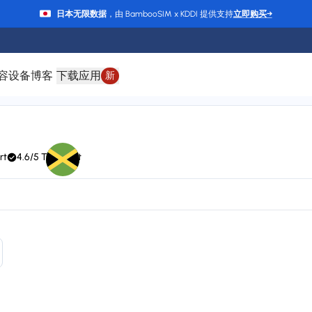
日本无限数据
，由 BambooSIM x KDDI 提供支持
立即购买
→
容设备
博客
下载应用
新
牙买加 eSIM
rt
4.6/5 Trustpilot
HIPPIE, Claro, LIBERTY, T-Mobile, Orange, and CHIPPIE / FLOW
24/7 supp
Plan types
Va
1 available
Up