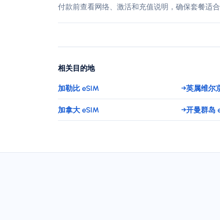
付款前查看网络、激活和充值说明，确保套餐适合
相关目的地
加勒比 eSIM
→
英属维尔京
加拿大 eSIM
→
开曼群岛 e