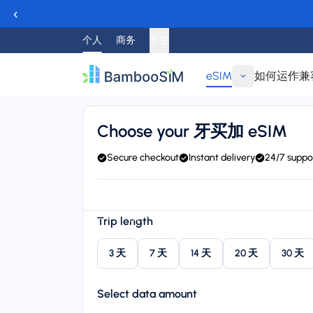
‹
个人
商务
学生
eSIM
如何运作
兼
返回
Choose your 牙买加 eSIM
Secure checkout
Instant delivery
24/7 suppo
Instant delivery (email/QR)
Connect to FLOW, BTC, C
Starting price
Trip length
$8.95
3 天
7 天
14 天
20 天
30 天
Select data amount