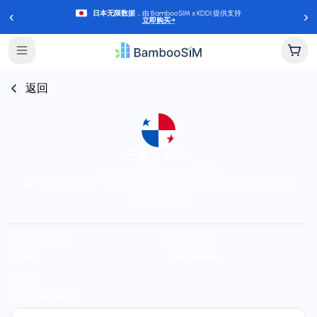
‹
›
日本无限数据
，由 BambooSIM x KDDI 提供支持
立即购买
→
返回
巴拿马 eSIM
Instant delivery (email/QR)
Connect to VIVO, Claro, LIBERTY, Movistar, AT&T, and Telcel
24/7 support
Starting price
Plan types
$5.95
1 available
Validity
Up to 30 days