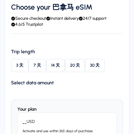
Choose your 巴拿马 eSIM
Secure checkout
Instant delivery
24/7 support
4.6/5 Trustpilot
Trip length
3 天
7 天
14 天
20 天
30 天
Select data amount
Your plan
USD
--
Activate and use within 365 days of purchase.