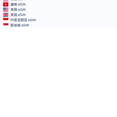
越南 eSIM
美国 eSIM
英国 eSIM
印度尼西亚 eSIM
新加坡 eSIM
条款和政策
服务条款
可接受使用政策
隐私政策
Vulnerability Disclosure Policy
支持中心
设备兼容性
支持文章
提交工单
网站地图