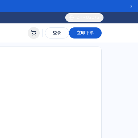
›
ZH - USD ($)
登录
立即下单
M
ort
lidity
 to 30 days