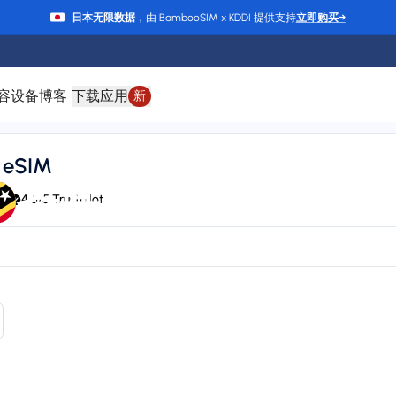
日本无限数据
，由 BambooSIM x KDDI 提供支持
立即购买
→
容设备
博客
下载应用
新
eSIM
圣基茨和尼维斯 eSI
rt
4.6/5 Trustpilot
HIPPIE, Claro, LIBERTY, T-Mobile, Orange, and CHIPPIE / FLOW
24/7 supp
Plan types
Va
1 available
Up