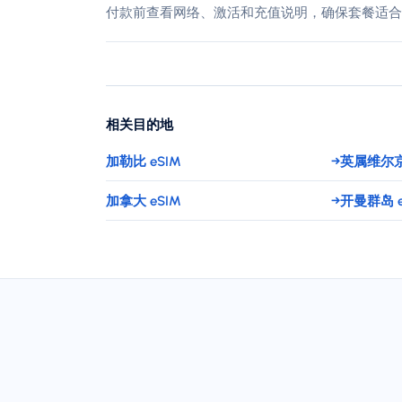
付款前查看网络、激活和充值说明，确保套餐适合
相关目的地
加勒比 eSIM
→
英属维尔京
加拿大 eSIM
→
开曼群岛 e