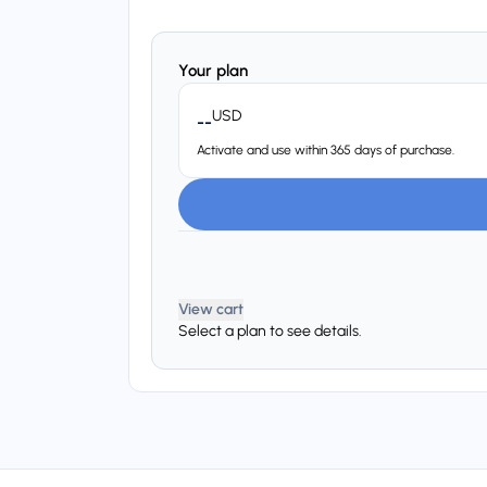
Your plan
USD
--
Activate and use within 365 days of purchase.
View cart
Select a plan to see details.