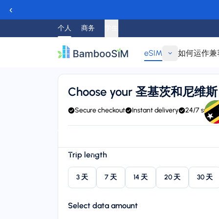
‹
个人
商务
学生
eSIM
如何运作
兼
返回
Choose your 圣基茨和尼维斯 
Secure checkout
Instant delivery
24/7 suppo
Instant delivery (email/QR)
Connect to FLOW, BTC, C
Starting price
Trip length
$8.95
3 天
7 天
14 天
20 天
30 天
Select data amount