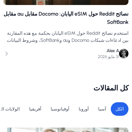
نصائح Reddit حول eSIM اليابان: Docomo مقابل au مقابل
SoftBank
استخدم نصائح Reddit حول eSIM اليابان بحكمة مع هذه المقارنة
بين ادعاءات شبكات Docomo وau وSoftBank، وشروط البيانات
غير المحدودة، وحالات استخدام السياح.
Alex A.
31 مايو 2026
كل المقالات
الكل
آسيا
أوروبا
أوقيانوسيا
أفريقيا
الولايات ال