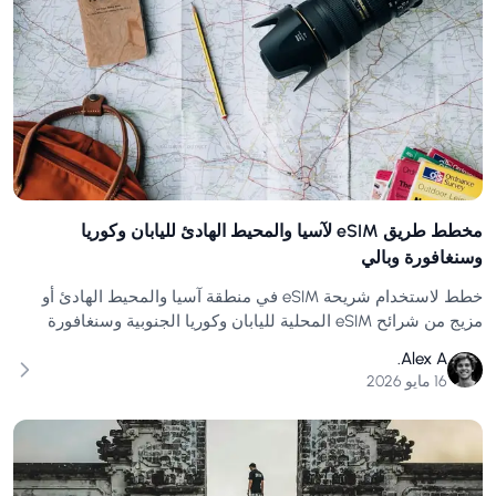
مخطط طريق eSIM لآسيا والمحيط الهادئ لليابان وكوريا
وسنغافورة وبالي
خطط لاستخدام شريحة eSIM في منطقة آسيا والمحيط الهادئ أو
مزيج من شرائح eSIM المحلية لليابان وكوريا الجنوبية وسنغافورة
وماليزيا وتايلاند وفيتنام وبالي، بالإضافة إلى التوقفات وأيام السفر
Alex A.
بالقطار والرحلات الشاطئية.
16 مايو 2026