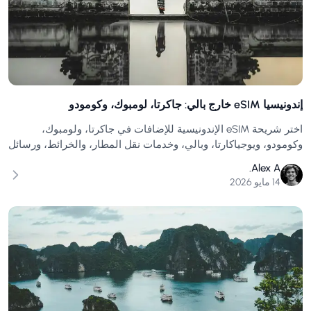
إندونيسيا eSIM خارج بالي: جاكرتا، لومبوك، وكومودو
اختر شريحة eSIM الإندونيسية للإضافات في جاكرتا، ولومبوك،
وكومودو، ويوجياكارتا، وبالي، وخدمات نقل المطار، والخرائط، ورسائل
الفندق، والمشاوير، وبيانات الجزيرة.
Alex A.
14 مايو 2026