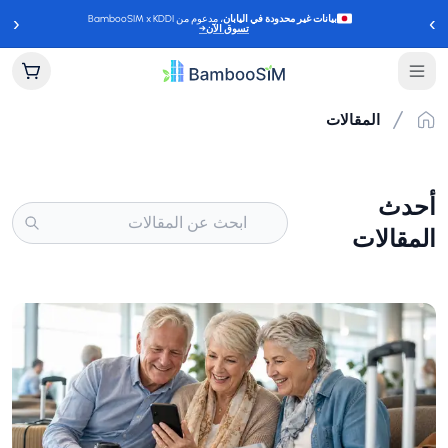
‹
›
بيانات غير محدودة في اليابان
، مدعوم من BambooSIM x KDDI
تسوق الآن
→
المقالات
أحدث
المقالات