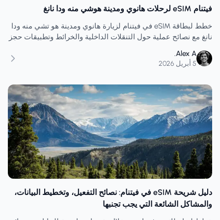
فيتنام eSIM لرحلات هانوي ومدينة هوشي منه ودا نانغ
خطط لبطاقة eSIM في فيتنام لزيارة هانوي ومدينة هو تشي منه ودا
نانغ مع نصائح عملية حول التنقلات الداخلية والخرائط وتطبيقات حجز
الرحلات وضغط البيانات الواقعي.
Alex A.
5 أبريل 2026
دليل شريحة eSIM في فيتنام: نصائح التفعيل، وتخطيط البيانات،
والمشاكل الشائعة التي يجب تجنبها