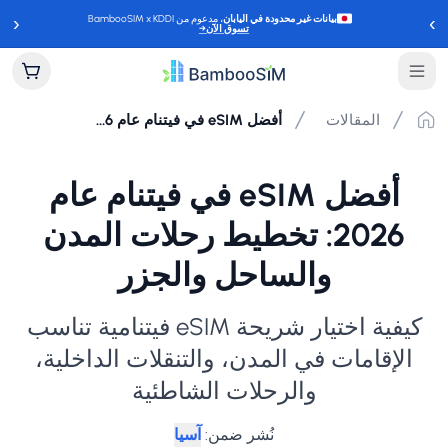
‹
›
بيانات غير محدودة في اليابان
، مدعوم من BambooSIM x KDDI
تسوق الآن
→
المقالات
أفضل eSIM في فيتنام عام 2026: تخطيط رحلات المدن والساحل والجزر
أفضل eSIM في فيتنام عام
2026: تخطيط رحلات المدن
والساحل والجزر
كيفية اختيار شريحة eSIM فيتنامية تناسب
الإقامات في المدن، والتنقلات الداخلية،
والرحلات الشاطئية
نُشر ضمن
:
آسيا