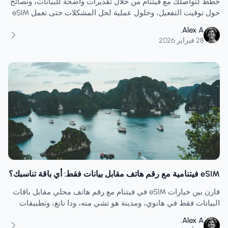
خطط لتواصلك مع فيتنام من خلال تقديرات واضحة للبيانات، ونصائح
حول توقيت التفعيل، وحلول عملية لحل المشكلات حتى تعمل eSIM
الخاصة بك من لحظة الوصول وحتى رحلة العودة.
Alex A.
28 فبراير 2026
eSIM فيتنامية مع رقم هاتف مقابل بيانات فقط: أي باقة تناسبك؟
قارن بين خيارات eSIM في فيتنام مع رقم هاتف محلي مقابل باقات
البيانات فقط في هانوي، ومدينة هو تشي منه، ودا نانغ، وتطبيقات
الركوب، والفنادق، والمكالمات، والرسائل النصية القصيرة.
Alex A.