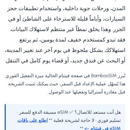
المدن، ورحلات جوية داخلية، واستخدام تطبيقات حجز
السيارات، وأياماً قليلة للاسترخاء على الشاطئ أو في
الجزر. وهذا يخلق نمطاً غير منتظم لاستهلاك البيانات.
فقد تبدو كمستخدم خفيف لمدة يومين، ثم يرتفع
استهلاكك بشكل ملحوظ في يوم آخر عند تغيير المدينة،
أو البحث عن فندق جديد، أو قضاء يوم كامل في التنقل.
تُبرز BambooSIM في صفحة فيتنام الحالية ميزة التفعيل الفوري.
هذا يُسهّل عملية الإعداد قبل السفر، حيث يمكنك تثبيت الشريحة
قبل مغادرة أستراليا وتفعيلها عند الوصول.
هل أنت مستعد للاتصال؟ ✅ eSIM مسبقة الدفع للسفر •
تسليم فوري • لا حاجة لشريحة فعلية **
اطلع على باقات
eSIM في فيتنام ->
**