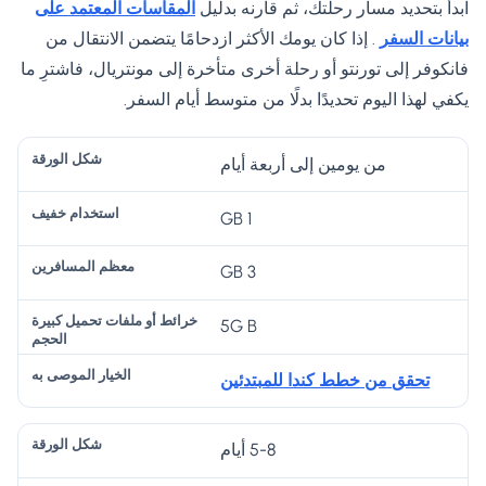
ابدأ بتحديد مسار رحلتك، ثم قارنه بدليل
المقاسات المعتمد على
بيانات السفر
. إذا كان يومك الأكثر ازدحامًا يتضمن الانتقال من
فانكوفر إلى تورنتو أو رحلة أخرى متأخرة إلى مونتريال، فاشترِ ما
يكفي لهذا اليوم تحديدًا بدلًا من متوسط ​​أيام السفر.
خ
من يومين إلى أربعة أيام
را
1 GB
ئ
ط
3 GB
م
أو
ال
ش
ع
مل
خ
5G B
اس
ك
ظ
فا
يا
تخ
ل
م
ت
ر
تحقق من خطط كندا للمبتدئين
دا
ال
ال
تح
ال
م
و
م
مي
م
5-8 أيام
خ
ر
س
ل
و
في