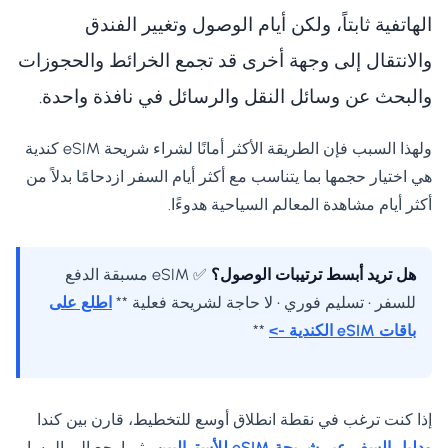
الهاتفية ثابتاً، ولكن أيام الوصول وتغيير الفندق
والانتقال إلى وجهة أخرى قد تجمع الخرائط والحجوزات
والبحث عن وسائل النقل والرسائل في نافذة واحدة.
ولهذا السبب فإن الطريقة الأكثر أمانًا لشراء شريحة eSIM كندية
هي اختيار حجمها بما يتناسب مع أكثر أيام السفر ازدحامًا بدلاً من
أكثر أيام مشاهدة المعالم السياحية هدوءًا.
هل تريد أبسط ترتيبات الوصول؟
✅ eSIM مسبقة الدفع
للسفر • تسليم فوري • لا حاجة لشريحة فعلية **
اطلع على
باقات eSIM الكندية ->
**
إذا كنت ترغب في نقطة انطلاق أوسع للتخطيط، قارن بين كندا
ودليل السفر عبر شريحة eSIM للأستراليين
. ثم ارجع إلى المسار