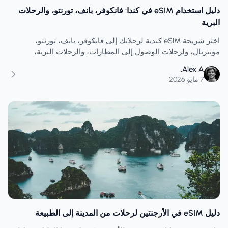
دليل استخدام eSIM في كندا: فانكوفر، بانف، تورنتو، والرحلات
البرية
اختر شريحة eSIM كندية لرحلاتك إلى فانكوفر، بانف، تورنتو،
مونتريال، ولرحلات الوصول إلى المطارات، والرحلات البرية،
والخرائط، ونقاط الاتصال اللاسلكية، ورسائل الفنادق، وبيانات السفر
Alex A.
المرنة.
7 مايو 2026
دليل eSIM في الأرجنتين لرحلات من المدينة إلى الطبيعة