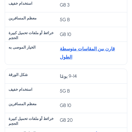
ق
اف
كب
ص
3 GB
ف
ة
ري
ير
ى
ن
ة
به
5G B
ال
10 GB
ح
ج
قارن بين المقاسات متوسطة
م
الطول
9-14 يومًا
5G B
10 GB
20 GB