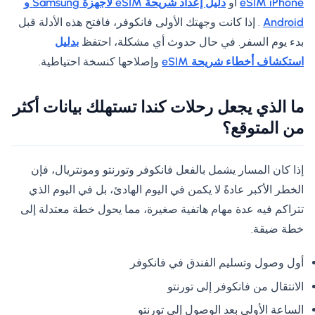
eSIM iPhone
أو
دليل إعداد شريحة eSIM لأجهزة Samsung و
Android
. إذا كانت وجهتك الأولى فانكوفر، فافتح هذه الأدلة قبل
بدء يوم السفر. في حال حدوث أي مشكلة، احتفظ
بدليل
استكشاف أخطاء شريحة eSIM
وإصلاحها كنسخة احتياطية.
ما الذي يجعل رحلات كندا تستهلك بيانات أكثر
من المتوقع؟
إذا كان المسار يشمل بالفعل فانكوفر وتورنتو ومونتريال، فإن
الخطر الأكبر عادةً لا يكمن في اليوم الهادئ، بل في اليوم الذي
تتراكم فيه عدة مهام هاتفية صغيرة، مما يحول خطة معتدلة إلى
خطة ضيقة.
أول وصول وتسليم الفندق في فانكوفر
الانتقال من فانكوفر إلى تورنتو
الساعة الأولى بعد الوصول إلى تورنتو