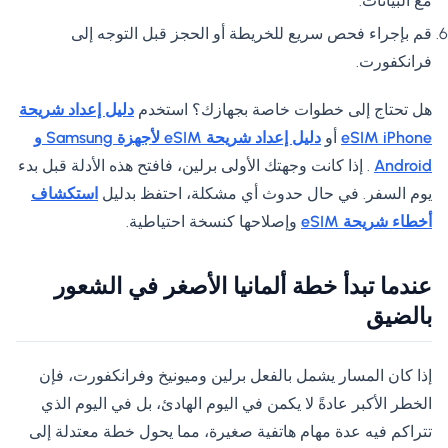
مع البيانات.
قم بإجراء فحص سريع للخريطة أو الحجز قبل التوجه إلى
فرانكفورت.
هل تحتاج إلى خطوات خاصة بجهازك؟ استخدم
دليل إعداد شريحة
eSIM iPhone
أو
دليل إعداد شريحة eSIM لأجهزة Samsung و
Android
. إذا كانت وجهتك الأولى برلين، فافتح هذه الأدلة قبل بدء
يوم السفر. في حال حدوث أي مشكلة، احتفظ بدليل
استكشاف
أخطاء شريحة eSIM
وإصلاحها كنسخة احتياطية.
عندما تبدأ خطة ألمانيا الأصغر في الشعور
بالضيق
إذا كان المسار يشمل بالفعل برلين وميونيخ وفرانكفورت، فإن
الخطر الأكبر عادةً لا يكمن في اليوم الهادئ، بل في اليوم الذي
تتراكم فيه عدة مهام هاتفية صغيرة، مما يحول خطة معتدلة إلى