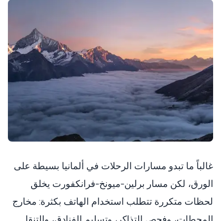
غالباً ما تبدو مسارات الرحلات في ألمانيا بسيطة على
الورق، لكن مسار برلين-ميونخ-فرانكفورت يخلق
لحظات متكررة تتطلب استخدام الهاتف بكثرة: مخارج
المحطات، وفحص التذاكر، وتسليم الفنادق، والتنقل