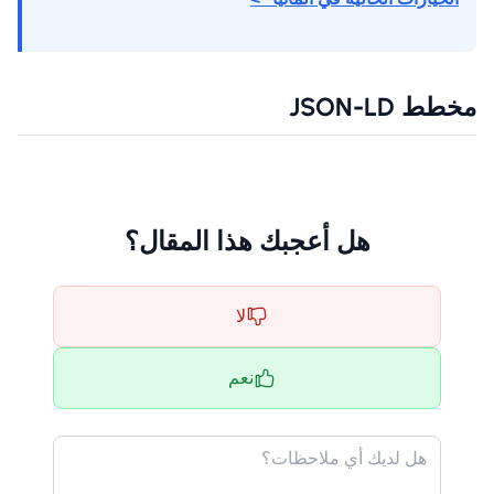
مخطط JSON-LD
هل أعجبك هذا المقال؟
لا
نعم