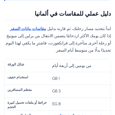
دليل عملي للمقاسات في ألمانيا
ابدأ بتحديد مسار رحلتك، ثم قارنه بدليل
مقاسات بيانات السفر
.
إذا كان يومك الأكثر ازدحامًا يتضمن الانتقال من برلين إلى ميونيخ
أو رحلة أخرى متأخرة إلى فرانكفورت، فاشترِ ما يكفي لهذا اليوم
تحديدًا بدلًا من متوسط ​​أيام السفر.
خ
من يومين إلى أربعة أيام
را
1 GB
ئ
ط
3 GB
م
أو
ال
ش
ع
مل
خ
5G B
اس
ك
ظ
فا
يا
تخ