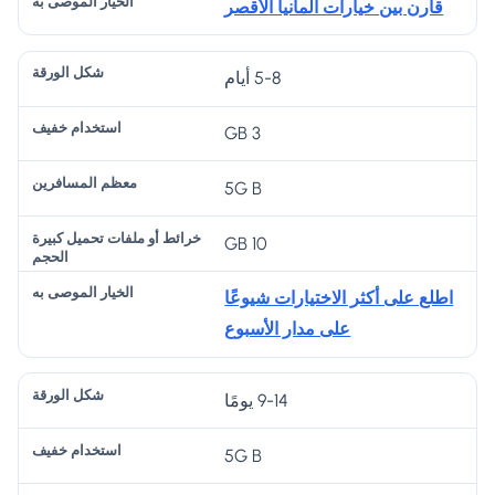
ل
م
ت
ر
قارن بين خيارات ألمانيا الأقصر
دا
ال
ال
تح
ال
م
و
م
مي
م
5-8 أيام
خ
ر
س
ل
و
في
ق
اف
كب
ص
3 GB
ف
ة
ري
ير
ى
ن
ة
به
5G B
ال
10 GB
ح
ج
اطلع على أكثر الاختيارات شيوعًا
م
على مدار الأسبوع
9-14 يومًا
5G B