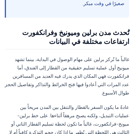
صغيرًا في وقت مبكر.
تُحدث مدن برلين وميونيخ وفرانكفورت
ارتفاعات مختلفة في البيانات
غالباً ما تُركز برلين على مهام الوصول في البداية، بينما تشهد
ميونيخ أول عملية تسليم حقيقية من القطار إلى الفندق، أما
فرانكفورت فهي المكان الذي يدرك فيه العديد من المسافرين
عدد المرات التي أعادوا فيها فتح الخرائط والتذاكر وتفاصيل الحجز
طوال الأسبوع.
عادةً ما يكون السفر بالقطار والتنقل بين المدن مريحاً بين
عمليات التبديل، ولكنه يصبح مرهقاً أثناءها. على خط برلين-
ميونخ-فرانكفورت، غالباً ما تكون لحظة تسليم القطار الثاني أو
الثالث هي اللحظة التي تُظهر ما إذا كان حجم التذكرة كافياً أم لا.