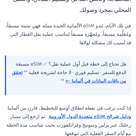
المحلي بمجرد وصولك.
في تلك الأيام، تبدو eSIM الألمانية الجيدة مملة. فهي مثبتة مسبقاً،
ومُعَلَّمة مسبقاً، ومُجهَّزة مسبقاً لتناسب عملية نقل القطار التي
قد تُسبب لك مشكلة لولاها.
هل تحتاج إلى خطة قبل أول عملية نقل؟ ✅ eSIM مسبقة
الدفع للسفر • تسليم فوري • لا حاجة لشريحة فعلية **
تحقق
من باقات البيانات في ألمانيا ->
**
إذا كنت ترغب في نقطة انطلاق أوسع للتخطيط، قارن بين ألمانيا
ودليل شرائح eSIM متعددة الدول الأوروبية
. ثم ارجع إلى مسار
رحلتك عبر برلين وميونيخ وفرانكفورت بحيث تتناسب مدة الخطة
مع أيام السفر الفعلية التي تتوقعها.