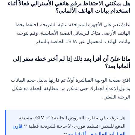
هل يمكنني الاحتفاظ برقم هاتفي الأسترالي فعالاً أثناء
استخدام بيانات الهاتف الألماني؟
عادةً نعم على الأجهزة المتوافقة ثنائية الشريحة. احتفظ بخط
الهاتف الأرضي متاحًا للرسائل النصية الأساسية، وقم بتوجيه
بيانات الهاتف المحمول عبر eSIM الخاصة بالسفر.
ماذا عليّ أن أقرأ بعد ذلك إذا لم أختر خطة سفر إلى
ألمانيا بعد؟
افتح صفحة الوجهة المباشرة أولاً، ثم قارنها بدليل حجم البيانات
ودليل الإعداد لجهازك حتى تتمكن من مطابقة الخطة مع شكل
الرحلة الفعلي.
هل ترغب في مقارنة العروض الحالية؟ ✅ eSIM مسبقة
الدفع للسفر • تسليم فوري • لا حاجة لشريحة فعلية **
قارن
الخيارات الحالية في ألمانيا ->
**