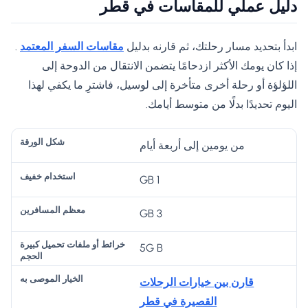
دليل عملي للمقاسات في قطر
ابدأ بتحديد مسار رحلتك، ثم قارنه بدليل
مقاسات السفر المعتمد
.
إذا كان يومك الأكثر ازدحامًا يتضمن الانتقال من الدوحة إلى
اللؤلؤة أو رحلة أخرى متأخرة إلى لوسيل، فاشترِ ما يكفي لهذا
اليوم تحديدًا بدلًا من متوسط ​​أيامك.
خ
من يومين إلى أربعة أيام
را
1 GB
ئ
ط
3 GB
م
أو
ال
ش
ع
مل
خ
5G B
اس
ك
ظ
فا
يا
تخ
ل
م
ت
ر
قارن بين خيارات الرحلات
دا
ال
ال
تح
ال
القصيرة في قطر
م