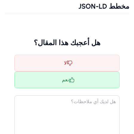
مخطط JSON-LD
هل أعجبك هذا المقال؟
لا
نعم