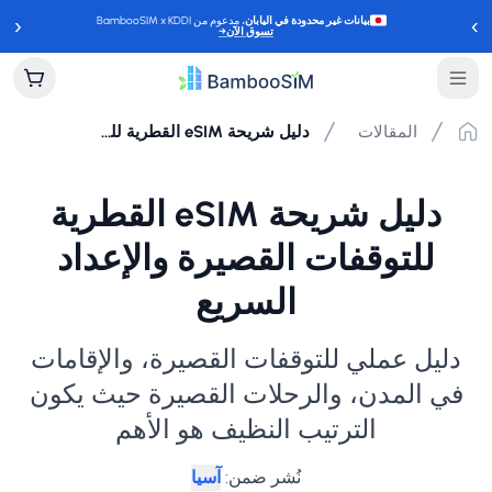
‹
›
بيانات غير محدودة في اليابان
، مدعوم من BambooSIM x KDDI
تسوق الآن
→
المقالات
دليل شريحة eSIM القطرية للتوقفات القصيرة والإعداد السريع
دليل شريحة eSIM القطرية
للتوقفات القصيرة والإعداد
السريع
دليل عملي للتوقفات القصيرة، والإقامات
في المدن، والرحلات القصيرة حيث يكون
الترتيب النظيف هو الأهم
نُشر ضمن
:
آسيا