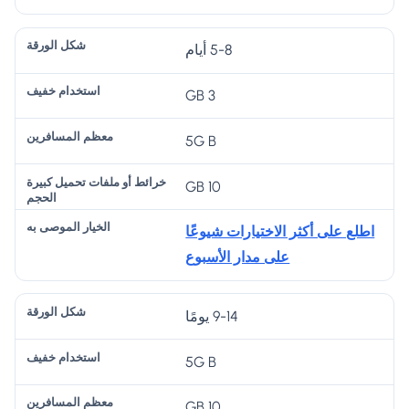
و
م
مي
م
خ
ر
س
ل
و
5-8 أيام
في
ق
اف
كب
ص
ف
ة
ري
ير
ى
3 GB
ن
ة
به
ال
5G B
ح
10 GB
ج
م
اطلع على أكثر الاختيارات شيوعًا
على مدار الأسبوع
9-14 يومًا
5G B
10 GB