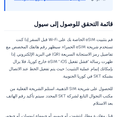
قائمة التحقق للوصول إلى سيول
قم بتثبيت eSIM الخاصة بك على Wi-Fi قبل السفر إذا كنت
تستخدم شريحة eSIM الحمراء. سيظهر رقم هاتفك المخصص مع
تفاصيل رمز الاستجابة السريعة (QR) في البريد الإلكتروني. إذا
ظهرت رسالة "فشل تفعيل eSIM " iOS خارج كوريا، فلا يزال
بإمكانك إتمام عملية التثبيت؛ حيث يتم تفعيل الخط عند الاتصال
بشبكة SKT في كوريا الجنوبية.
للحصول على شريحة SIM الذهبية، استلم الشريحة الفعلية من
مكتب التجوال التابع لشركة SKT المحدد. سيتم تأكيد رقم الهاتف
بعد الاستلام.
قبل مغادرة مطار إنتشون، أو جيمبو، أو جيمهاي/بوسان، أو جيجو،