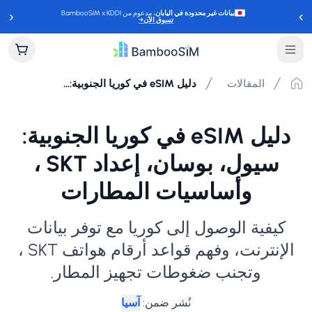
‹
›
بيانات غير محدودة في اليابان
، مدعوم من BambooSIM x KDDI
تسوق الآن
→
المقالات
دليل eSIM في كوريا الجنوبية: سيول، بوسان، إعداد SKT ، وأساسيات المطارات
دليل eSIM في كوريا الجنوبية:
سيول، بوسان، إعداد SKT ،
وأساسيات المطارات
كيفية الوصول إلى كوريا مع توفر بيانات
الإنترنت، وفهم قواعد أرقام هواتف SKT ،
وتجنب ضغوطات تجهيز المطار.
نُشر ضمن
:
آسيا