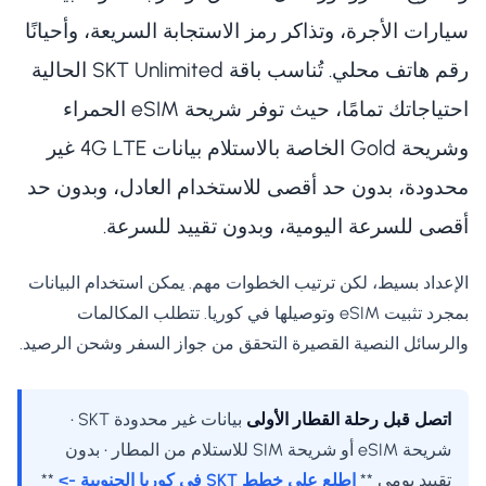
سيارات الأجرة، وتذاكر رمز الاستجابة السريعة، وأحيانًا
رقم هاتف محلي. تُناسب باقة SKT Unlimited الحالية
احتياجاتك تمامًا، حيث توفر شريحة eSIM الحمراء
وشريحة Gold الخاصة بالاستلام بيانات 4G LTE غير
محدودة، بدون حد أقصى للاستخدام العادل، وبدون حد
أقصى للسرعة اليومية، وبدون تقييد للسرعة.
الإعداد بسيط، لكن ترتيب الخطوات مهم. يمكن استخدام البيانات
بمجرد تثبيت eSIM وتوصيلها في كوريا. تتطلب المكالمات
والرسائل النصية القصيرة التحقق من جواز السفر وشحن الرصيد.
اتصل قبل رحلة القطار الأولى
بيانات غير محدودة SKT •
شريحة eSIM أو شريحة SIM للاستلام من المطار • بدون
تقييد يومي **
اطلع على خطط SKT في كوريا الجنوبية ->
**