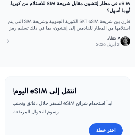
eSIM في مطار إنتشون مقابل شريحة SIM للاستلام من كوريا:
أيهما أسهل؟
قارن بين شريحة SKT eSIM الكورية الجنوبية وشريحة SIM التي يتم
استلامها من المطار للقادمين إلى إنتشون، بما في ذلك تسليم رمز
الاستجابة السريعة، وتوقيت رقم الهاتف، والتحقق من جواز السفر،
Alex A.
وخدمة T-Money.
21 أبريل 2026
انتقل إلى eSIM اليوم!
ابدأ استخدام شرائح eSIM للسفر خلال دقائق وتجنب
رسوم التجوال المرتفعة.
اختر خطة