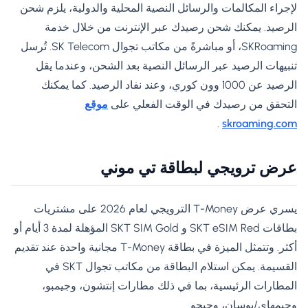
لإجراء المكالمات والرسائل النصية المحلية والدولية، يلزم شحن
الرصيد. يمكنك شحن رصيدك عبر الإنترنت من خلال خدمة
SKRoaming، أو مباشرةً من مكاتب تجوال SK Telecom. تُرسل
تنبيهات الرصيد عبر الرسائل النصية بعد الشحن، وعندما يقل
الرصيد عن 1000 وون كوري، وعند نفاد الرصيد. كما يمكنك
التحقق من رصيدك في الوقت الفعلي على
موقع
.
skroaming.com
عرض ترويجي لبطاقة تي موني
يسري عرض T-Money الترويجي لعام 2026 على مشتريات
بطاقات SKT eSIM Red و SKT SIM Gold المؤهلة لمدة 3 أيام أو
أكثر. وتتمثل الميزة في بطاقة T-Money مجانية واحدة عند تقديم
القسيمة. يمكن استلام البطاقة من مكاتب تجوال SKT في
المطارات الرئيسية، بما في ذلك مطارات إنتشون، وجيمبو،
وجيمهاي/بوسان، وجيجو.