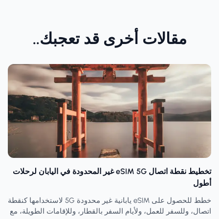
مقالات أخرى قد تعجبك..
تخطيط نقطة اتصال eSIM 5G غير المحدودة في اليابان لرحلات
أطول
خطط للحصول على eSIM يابانية غير محدودة 5G لاستخدامها كنقطة
اتصال، وللسفر للعمل، ولأيام السفر بالقطار، وللإقامات الطويلة، مع