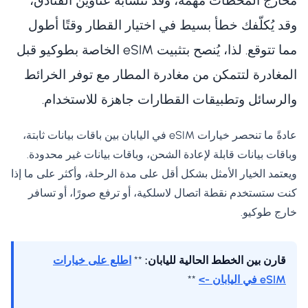
مخارج المحطات مهمة، وقد تتشابه عناوين الفنادق،
وقد يُكلّفك خطأ بسيط في اختيار القطار وقتًا أطول
مما تتوقع. لذا، يُنصح بتثبيت eSIM الخاصة بطوكيو قبل
المغادرة لتتمكن من مغادرة المطار مع توفر الخرائط
والرسائل وتطبيقات القطارات جاهزة للاستخدام.
عادةً ما تنحصر خيارات eSIM في اليابان بين باقات بيانات ثابتة،
وباقات بيانات قابلة لإعادة الشحن، وباقات بيانات غير محدودة.
ويعتمد الخيار الأمثل بشكل أقل على مدة الرحلة، وأكثر على ما إذا
كنت ستستخدم نقطة اتصال لاسلكية، أو ترفع صورًا، أو تسافر
خارج طوكيو.
قارن بين الخطط الحالية لليابان:
**
اطلع على خيارات
eSIM في اليابان ->
**