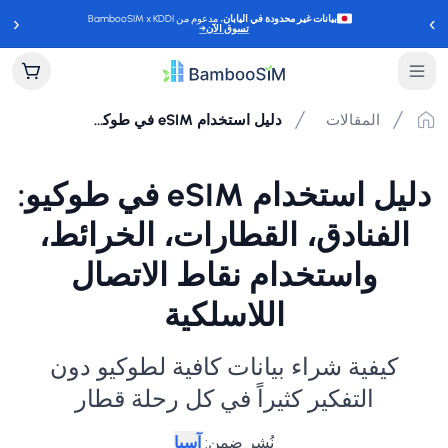
‹
›
بيانات غير محدودة في اليابان
، مدعوم من BambooSIM x KDDI
تسوق الآن
→
المقالات
دليل استخدام eSIM في طوكيو: الفنادق، القطارات، الخرائط، واستخدام نقاط الاتصال اللاسلكية
دليل استخدام eSIM في طوكيو:
الفنادق، القطارات، الخرائط،
واستخدام نقاط الاتصال
اللاسلكية
كيفية شراء بيانات كافية لطوكيو دون
التفكير كثيراً في كل رحلة قطار
نُشر ضمن
:
آسيا