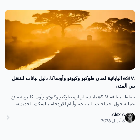
eSIM اليابانية لمدن طوكيو وكيوتو وأوساكا: دليل بيانات للتنقل
بين المدن
خطط لبطاقة eSIM يابانية لزيارة طوكيو وكيوتو وأوساكا مع نصائح
عملية حول احتياجات البيانات، وأيام الازدحام بالسكك الحديدية،
وتوقيت الإعداد، والعادات التي تمنع حدوث مشاكل في يوم الوصول.
Alex A.
5 أبريل 2026