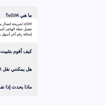
ما هي eSIM؟
إضافة رقم آخر أسهل بك
كيف أقوم بتثبيت eSIM؟
هل يمكنني نقل eSIM من جهاز إلى آخر؟
ماذا يحدث إذا نف