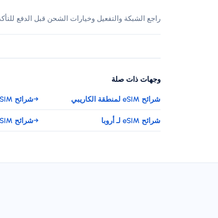
راجع الشبكة والتفعيل وخيارات الشحن قبل الدفع للتأك
وجهات ذات صلة
شرائح eSIM لمنطقة الكاريبي
→
شرائح eSIM لـ أنغيلا
شرائح eSIM لـ أروبا
→
شرائح eSIM لـ الباهاما