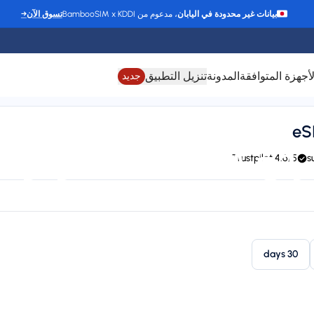
بيانات غير محدودة في اليابان
، مدعوم من BambooSIM x KDDI
تسوق الآن
→
لأجهزة المتوافقة
المدونة
تنزيل التطبيق
جديد
e لـ أنتيغوا وباربودا
4.6/5 Trustpilot
24/7 support
Connect to FLOW, BTC, CHIPPIE, Claro, LIBERTY, T-Mobile, Or
Plan types
St
1 available
30 days