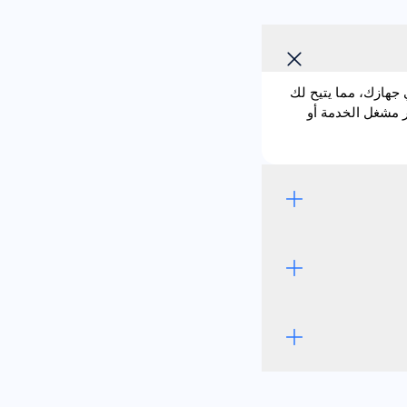
 وهي مدمجة مباشرة في جهازك، مما يتيح لك
ى إدخال بطاقة SIM فعلية. باستخدام eSIM يصبح تغيير مشغل الخدمة أو