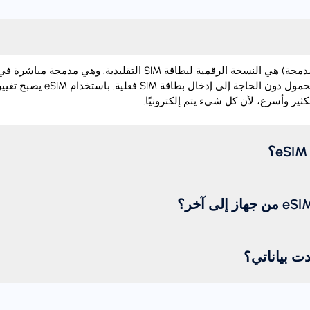
‏eSIM (شريحة اتصال مدمجة) هي النسخة الرقمية لبطاقة SIM التقليدية.
تفعيل خطة الهاتف المحمول دون الحاجة إل
ثير وأسرع، لأن كل شيء يتم إلكترونيًا.
دت بياناتي؟