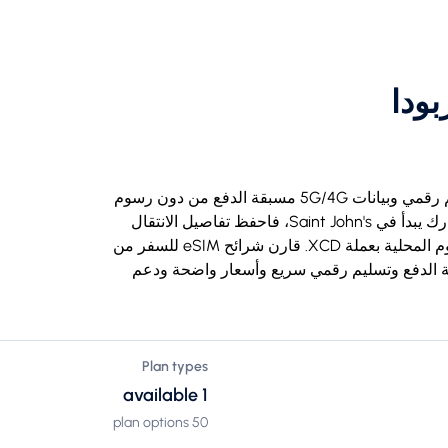
اشترِ شريحة eSIM للسفر إلى أنتيغوا وباربودا بتسليم رقمي وبيانات 5G/4G مسبقة الدفع من دون رسوم
تجوال، ومتوافقة مع iPhone وAndroid. إذا كان مسارك يبدأ في Saint John's، فاحفظ تفاصيل الانتقال
والخريطة دون اتصال قبل الوصول؛ وقد تكون الرسوم المحلية بعملة XCD. قارن شرائح eSIM للسفر من
 مع بيانات مسبقة الدفع وتسليم رقمي سريع وأسعار واضحة ودعم
Plan types
1 available
50 plan options