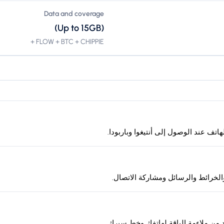
Data and coverage
(Up to 15GB)
FLOW + BTC + CHIPPIE +
لخرائط والرسائل ومشاركة الاتصال.
د من ملاءمة الباقة لهاتفك وخط سيرك.