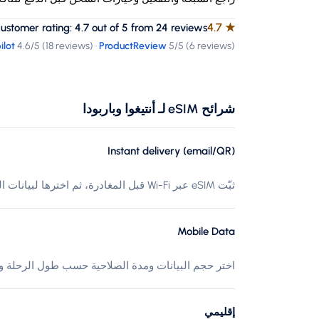
4.7
★
tomer rating: 4.7 out of 5 from 24 reviews
ilot
4.6
/5 (
18 reviews
)
·
ProductReview
5
/5 (
6 reviews
)
شرائح eSIM لـ أنتيغوا وباربودا
Instant delivery (email/QR)
ثبّت eSIM عبر Wi-Fi قبل المغادرة، ثم اخترها لبيانات الهاتف عند الوصول إلى أنتيغوا وباربودا.
Mobile Data
اختر حجم البيانات ومدة الصلاحية حسب طول الرحلة وا
إقليمي