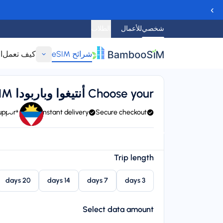
›
شخصي
للأعمال
الطلاب
شرائح eSIM
كيف تعمل
ا
عودة
Choose your أنتيغوا وباربودا eSIM
شرائح SIM
24/7 support
Instant delivery
Secure checkout
ange, and CHIPPIE / FLOW
Instant delivery (email/QR)
arting price
Trip length
$‏8.95
20 days
14 days
7 days
3 days
Select data amount