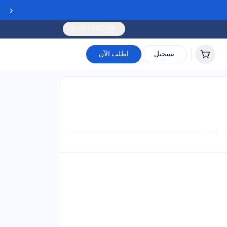
‹
AR - USD ($)
تسجيل
اطلب الآن
Validity
Up to 30 days