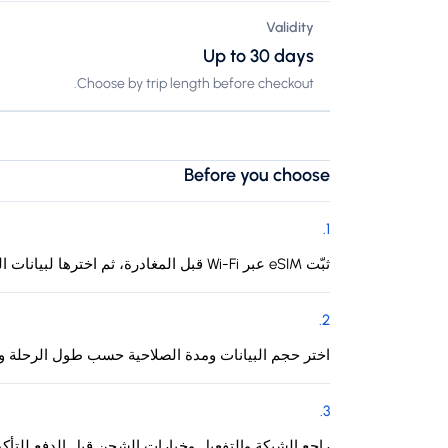
Validity
Up to 30 days
Choose by trip length before checkout.
Before you choose
.
1
ثبّت eSIM عبر Wi-Fi قبل المغادرة، ثم اخترها لبيانات الهاتف عند الوصول إلى أنتيغوا وباربودا.
.
2
اختر حجم البيانات ومدة الصلاحية حسب طول الرحلة وا
.
3
راجع الشبكة والتفعيل وخيارات الشحن قبل الدفع للتأك