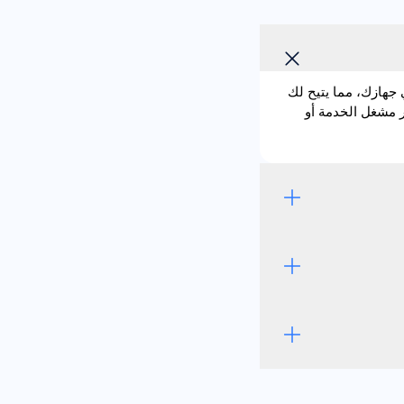
 وهي مدمجة مباشرة في جهازك، مما يتيح لك
ى إدخال بطاقة SIM فعلية. باستخدام eSIM يصبح تغيير مشغل الخدمة أو