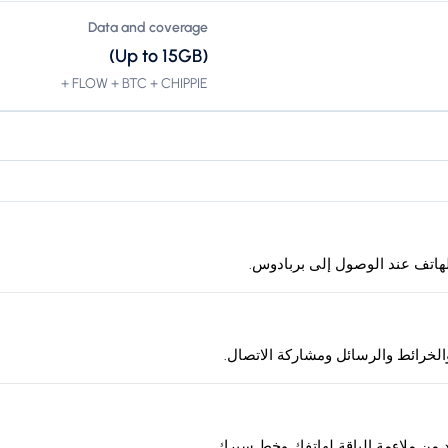
Data and coverage
(Up to 15GB)
FLOW + BTC + CHIPPIE +
لخرائط والرسائل ومشاركة الاتصال.
د من ملاءمة الباقة لهاتفك وخط سيرك.