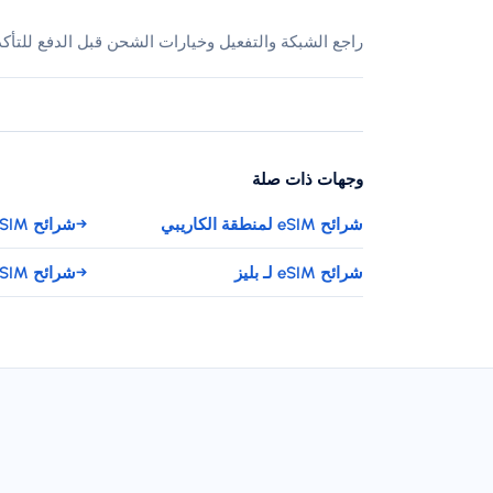
راجع الشبكة والتفعيل وخيارات الشحن قبل الدفع للتأك
وجهات ذات صلة
شرائح eSIM لمنطقة الكاريبي
→
شرائح eSIM لـ الباهاما
شرائح eSIM لـ بليز
→
شرائح eSIM لـ برمودا