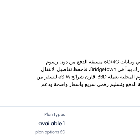
اشترِ شريحة eSIM للسفر إلى بربادوس بتسليم رقمي وبيانات 5G/4G مسبقة الدفع من دون رسوم
تجوال، ومتوافقة مع iPhone وAndroid. إذا كان مسارك يبدأ في Bridgetown، فاحفظ تفاصيل الانتقال
والخريطة دون اتصال قبل الوصول؛ وقد تكون الرسوم المحلية بعملة BBD. قارن شرائح eSIM للسفر من
 مع بيانات مسبقة الدفع وتسليم رقمي سريع وأسعار واضحة ودعم
Plan types
1 available
50 plan options