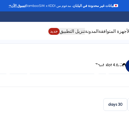
بيانات غير محدودة في اليابان
، مدعوم من BambooSIM x KDDI
تسوق الآن
→
لأجهزة المتوافقة
المدونة
تنزيل التطبيق
جديد
شرائح eSIM لـ بربادوس
4.6/5 Trustpilot
24/7 support
Connect to FLOW, BTC, CHIPPIE, Claro, LIBERTY, T-Mobile, Or
Plan types
St
1 available
30 days