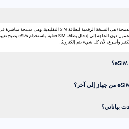
‏eSIM (شريحة اتصال مدمجة) هي النسخة الرقمية لبطاقة SIM التقليدية.
تفعيل خطة الهاتف المحمول دون الحاجة إل
ثير وأسرع، لأن كل شيء يتم إلكترونيًا.
دت بياناتي؟