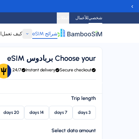
›
شخصي
للأعمال
الطلاب
شرائح eSIM
كيف تعمل
ا
عودة
Choose your بربادوس eSIM
24/7 support
Instant delivery
Secure checkout
ange, and CHIPPIE / FLOW
Instant delivery (email/QR)
arting price
Trip length
$‏8.95
20 days
14 days
7 days
3 days
Select data amount