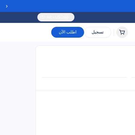
‹
AR - USD ($)
تسجيل
اطلب الآن
Validity
Up to 30 days