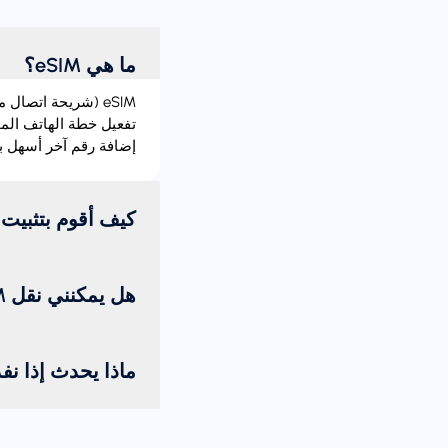
ما هي eSIM؟
إضافة رقم آخر أسهل بك
كيف أقوم بتثبيت eSIM؟
هل يمكنني نقل eSIM من جهاز إلى آخر؟
ماذا يحدث إذا نف