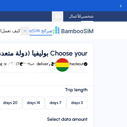
›
شخصي
للأعمال
الطلاب
شرائح eSIM
كيف تعمل
ا
عودة
Choose your بوليفيا (دولة متعددة القوميات) eSIM
شرائح eSIM لـ بوليفيا (دولة متعددة القوميات)
24/7 support
Instant delivery
Secure checkout
ovistar, AT&T, and Telcel
Instant delivery (email/QR)
arting price
Trip length
$‏5.95
20 days
14 days
7 days
3 days
Select data amount