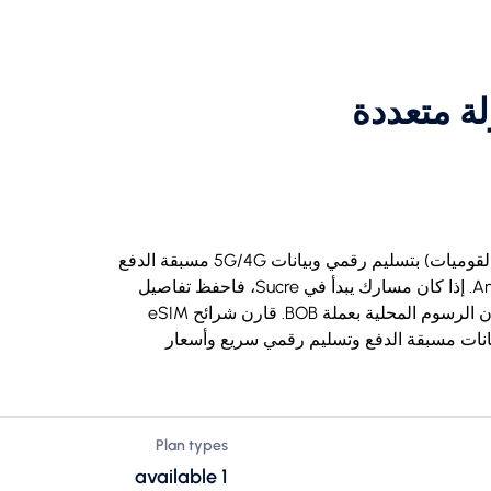
ا (دولة متعددة
اشترِ شريحة eSIM للسفر إلى بوليفيا (دولة متعددة القوميات) بتسليم رقمي وبيانات 5G/4G مسبقة الدفع
من دون رسوم تجوال، ومتوافقة مع iPhone وAndroid. إذا كان مسارك يبدأ في Sucre، فاحفظ تفاصيل
الانتقال والخريطة دون اتصال قبل الوصول؛ وقد تكون الرسوم المحلية بعملة BOB. قارن شرائح eSIM
 لأكثر من 200 وجهة، مع بيانات مسبقة الدفع وتسليم رقمي سريع وأسعار
Plan types
1 available