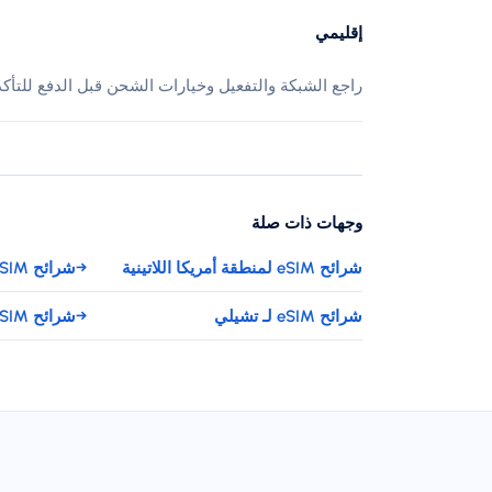
إقليمي
راجع الشبكة والتفعيل وخيارات الشحن قبل الدفع للتأك
وجهات ذات صلة
شرائح eSIM لمنطقة أمريكا اللاتينية
→
شرائح eSIM لـ البرازيل
شرائح eSIM لـ تشيلي
→
شرائح eSIM لـ كولومبيا