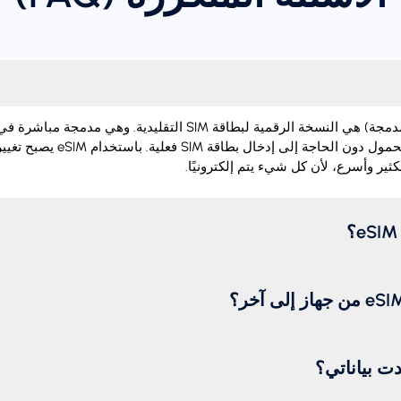
‏eSIM (شريحة اتصال مدمجة) هي النسخة الرقمية لبطاقة SIM التقليدية.
تفعيل خطة الهاتف المحمول دون الحاجة إل
ثير وأسرع، لأن كل شيء يتم إلكترونيًا.
دت بياناتي؟