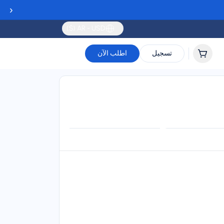
‹
AR - USD ($)
تسجيل
اطلب الآن
Validity
Up to 30 days