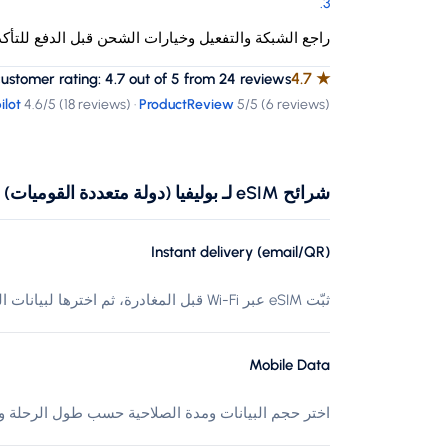
.
3
راجع الشبكة والتفعيل وخيارات الشحن قبل الدفع للتأك
4.7
★
tomer rating: 4.7 out of 5 from 24 reviews
ilot
4.6
/5 (
18 reviews
)
·
ProductReview
5
/5 (
6 reviews
)
شرائح eSIM لـ بوليفيا (دولة متعددة القوميات)
Instant delivery (email/QR)
ثبّت eSIM عبر Wi-Fi قبل المغادرة، ثم اخترها لبيانات الهاتف عند الوصول إلى بوليفيا (دولة متعددة القوميات).
Mobile Data
اختر حجم البيانات ومدة الصلاحية حسب طول الرحلة وا