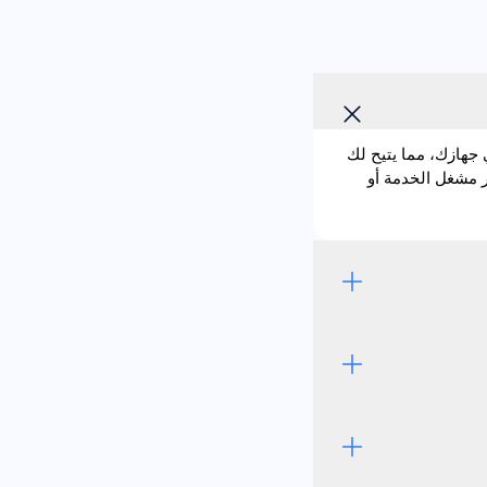
 وهي مدمجة مباشرة في جهازك، مما يتيح لك
ى إدخال بطاقة SIM فعلية. باستخدام eSIM يصبح تغيير مشغل الخدمة أو