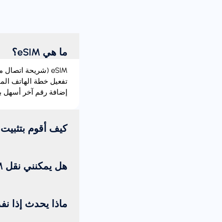
ما هي eSIM؟
إضافة رقم آخر أسهل بك
كيف أقوم بتثبيت eSIM؟
هل يمكنني نقل eSIM من جهاز إلى آخر؟
ماذا يحدث إذا نف