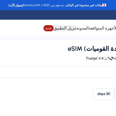
بيانات غير محدودة في اليابان
، مدعوم من BambooSIM x KDDI
تسوق الآن
→
لأجهزة المتوافقة
المدونة
تنزيل التطبيق
جديد
4.6/5 Trustpilot
24/7 support
Connect to VIVO, Claro, LIBERTY, M
Plan types
St
1 available
30 days