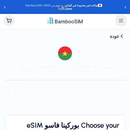
‹
›
بيانات غير محدودة في اليابان
، مدعوم من BambooSIM x KDDI
تسوق الآن
→
عودة
شرائح eSIM لـ بوركينا فاسو
24/7 support
Connect to Orange
Instant delivery (email/QR)
Plan types
Starting price
$‏224.95
1 available
Validity
Up to 30 days
Choose your بوركينا فاسو eSIM