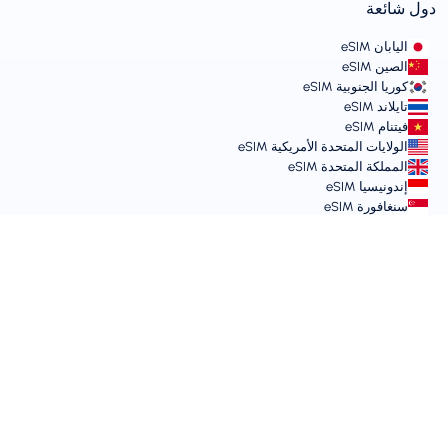
دول شائعة
اليابان eSIM
الصين eSIM
كوريا الجنوبية eSIM
تايلاند eSIM
فيتنام eSIM
الولايات المتحدة الأمريكية eSIM
المملكة المتحدة eSIM
إندونيسيا eSIM
سنغافورة eSIM
الشروط والسياسات
شروط الخدمة
سياسة الاستخدام المقبول
سياسة الخصوصية
Vulnerability Disclosure Policy
مركز الدعم