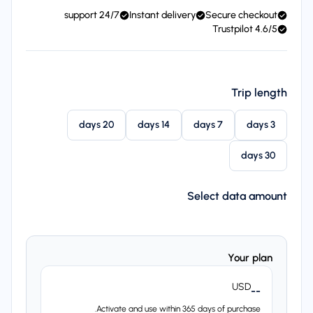
24/7 support
Instant delivery
Secure checkout
4.6/5 Trustpilot
Trip length
20 days
14 days
7 days
3 days
30 days
Select data amount
Your plan
USD
--
Activate and use within 365 days of purchase.