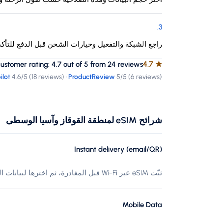
.
3
راجع الشبكة والتفعيل وخيارات الشحن قبل الدفع للتأك
4.7
★
tomer rating: 4.7 out of 5 from 24 reviews
ilot
4.6
/5 (
18 reviews
)
·
ProductReview
5
/5 (
6 reviews
)
شرائح eSIM لمنطقة القوقاز وآسيا الوسطى
Instant delivery (email/QR)
ثبّت eSIM عبر Wi-Fi قبل المغادرة، ثم اخترها لبيانات الهاتف عند الوصول إلى القوقاز وآسيا الوسطى.
Mobile Data