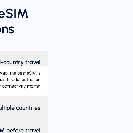
 eSIM
ons
-country travel?
sia, the best eSIM is
s. It reduces friction
 connectivity matter.
iple countries?
M before travel?