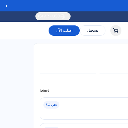
‹
AR - USD ($)
تسجيل
اطلب الآن
Validity
6 total
Up to 30 days
حتى
5G