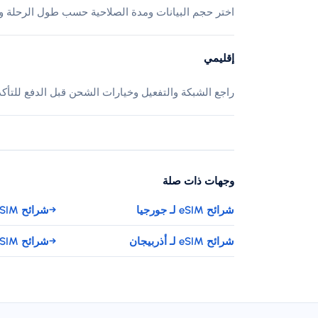
اختر حجم البيانات ومدة الصلاحية حسب طول الرحلة وا
إقليمي
راجع الشبكة والتفعيل وخيارات الشحن قبل الدفع للتأك
وجهات ذات صلة
شرائح eSIM لـ جورجيا
→
شرائح eSIM لـ أرمينيا
شرائح eSIM لـ أذربيجان
→
شرائح eSIM لـ كازاخستان