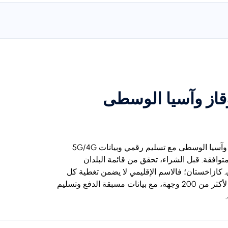
سافر بين عدة دول باستخدام eSIM لمنطقة القوقاز وآسيا الوسطى مع تسليم رقمي وبيانات 5G/4G
وافقة. قبل الشراء، تحقق من قائمة البلدان
ن, كازاخستان؛ فالاسم الإقليمي لا يضمن تغطية كل
محطة. قارن شرائح eSIM للسفر من BambooSIM لأكثر من 200 وجهة، مع بيانات مسبقة الدفع وتسليم