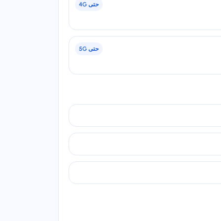
حتى
4G
حتى
5G