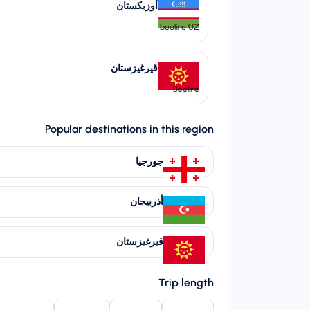
أوزبكستان
beeline UZ
قيرغيزستان
Beeline
Popular destinations in this region
جورجيا
أذربيجان
قيرغيزستان
Trip length