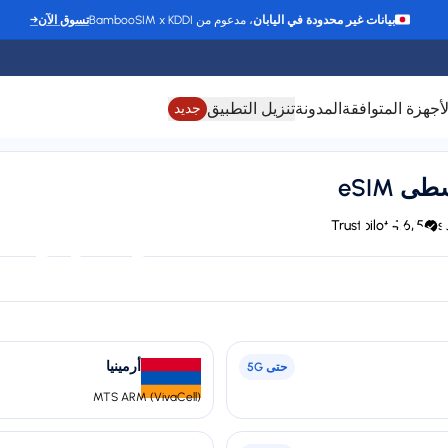
بيانات غير محدودة في اليابان
، مدعوم من BambooSIM x KDDI
تسوق الآن
→
لأجهزة المتوافقة
المدونة
تنزيل التطبيق
جديد
4.6/5 Trustpilot
Plan types
St
1 available
أرمينيا
حتى
5G
MTS ARM (VivaCell)