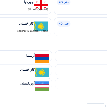
جورجيا
حتى
4G
Silknet (Geocell)
كازاخستان
حتى
4G
Beeline (K-Mobile), Tele2
أرمينيا
كازاخستان
أوزبكستان