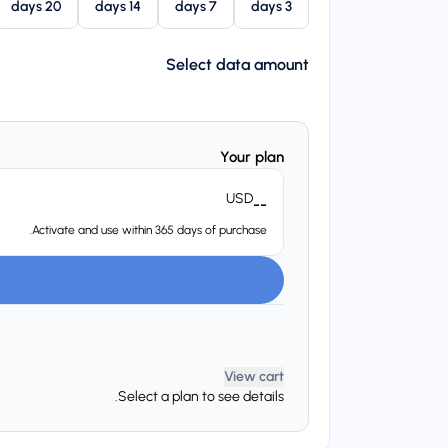
20 days
14 days
7 days
3 days
Select data amount
Your plan
USD
--
Activate and use within 365 days of purchase.
View cart
Select a plan to see details.