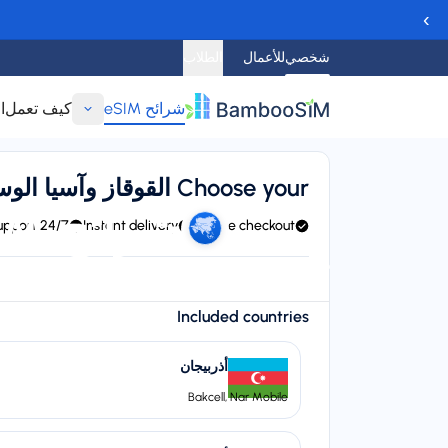
›
شخصي
للأعمال
الطلاب
شرائح eSIM
كيف تعمل
ا
عودة
Choose your القوقاز وآسيا الوسطى eSIM
شرائح eSIM لمنطقة القوقاز وآسيا الوسطى
24/7 support
Instant delivery
Secure checkout
24/7 support
Local networks
Instant delivery (email/QR)
arting price
Included countries
$‏3.95
أذربيجان
Bakcell, Nar Mobile