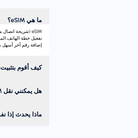
ما هي eSIM؟
إضافة رقم آخر أسهل بك
كيف أقوم بتثبيت eSIM؟
هل يمكنني نقل eSIM من جهاز إلى آخر؟
ماذا يحدث إذا نف