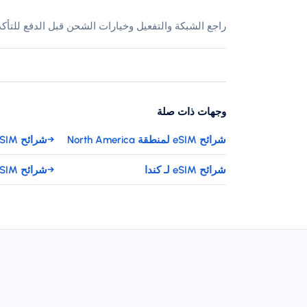
راجع الشبكة والتفعيل وخيارات الشحن قبل الدفع للتأك
وجهات ذات صلة
شرائح eSIM لمنطقة North America
→
شرائح eSIM لـ جزر فيرجن البريطانية
شرائح eSIM لـ كندا
→
شرائح eSIM لـ جزر كايمان