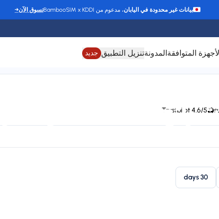
بيانات غير محدودة في اليابان
، مدعوم من BambooSIM x KDDI
تسوق الآن
→
لأجهزة المتوافقة
المدونة
تنزيل التطبيق
جديد
شرائح eSIM لـ كوستاريكا
4.6/5 Trustpilot
24/7 support
Connect to VIVO, Claro, LIBERTY, M
Plan types
St
1 available
30 days