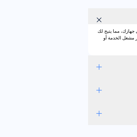
 وهي مدمجة مباشرة في جهازك، مما يتيح لك
ى إدخال بطاقة SIM فعلية. باستخدام eSIM يصبح تغيير مشغل الخدمة أو