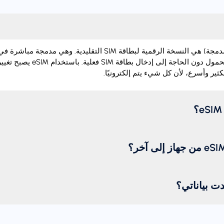
‏eSIM (شريحة اتصال مدمجة) هي النسخة الرقمية لبطاقة SIM التقليدية.
تفعيل خطة الهاتف المحمول دون الحاجة إل
ثير وأسرع، لأن كل شيء يتم إلكترونيًا.
دت بياناتي؟