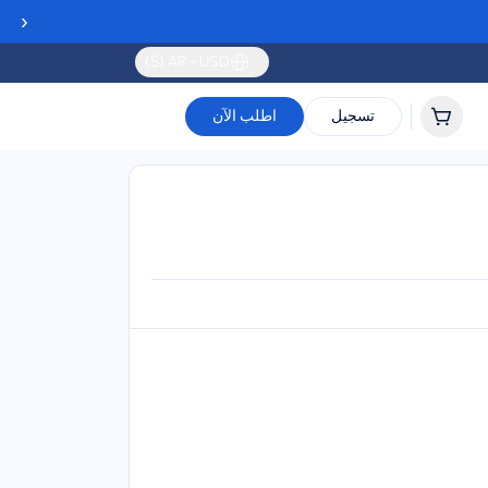
‹
AR - USD ($)
تسجيل
اطلب الآن
Validity
Up to 30 days