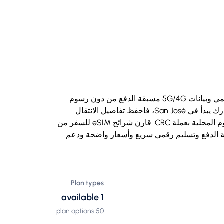
اشترِ شريحة eSIM للسفر إلى كوستاريكا بتسليم رقمي وبيانات 5G/4G مسبقة الدفع من دون رسوم
تجوال، ومتوافقة مع iPhone وAndroid. إذا كان مسارك يبدأ في San José، فاحفظ تفاصيل الانتقال
والخريطة دون اتصال قبل الوصول؛ وقد تكون الرسوم المحلية بعملة CRC. قارن شرائح eSIM للسفر من
 مع بيانات مسبقة الدفع وتسليم رقمي سريع وأسعار واضحة ودعم
Plan types
1 available
50 plan options