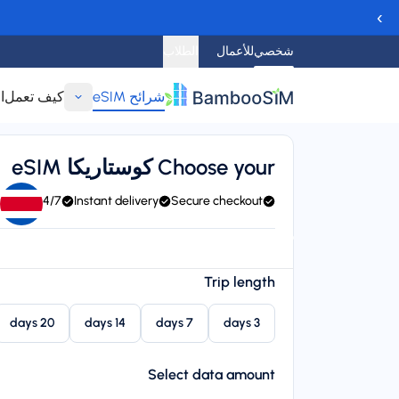
›
شخصي
للأعمال
الطلاب
شرائح eSIM
كيف تعمل
ا
عودة
Choose your كوستاريكا eSIM
24/7 support
Instant delivery
Secure checkout
ovistar, AT&T, and Telcel
Instant delivery (email/QR)
arting price
Trip length
$‏5.95
20 days
14 days
7 days
3 days
Select data amount