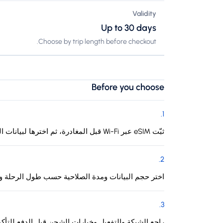
Validity
Up to 30 days
Choose by trip length before checkout.
Before you choose
.
1
ثبّت eSIM عبر Wi-Fi قبل المغادرة، ثم اخترها لبيانات الهاتف عند الوصول إلى كوستاريكا.
.
2
اختر حجم البيانات ومدة الصلاحية حسب طول الرحلة وا
.
3
راجع الشبكة والتفعيل وخيارات الشحن قبل الدفع للتأك