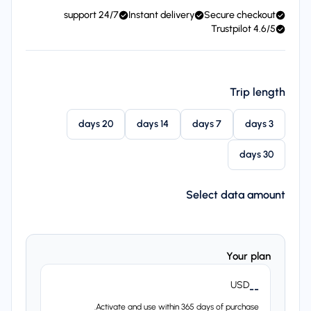
24/7 support
Instant delivery
Secure checkout
4.6/5 Trustpilot
Trip length
20 days
14 days
7 days
3 days
30 days
Select data amount
Your plan
USD
--
Activate and use within 365 days of purchase.