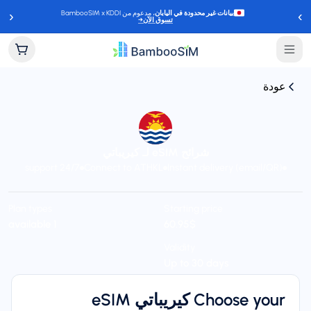
‹
›
بيانات غير محدودة في اليابان
، مدعوم من BambooSIM x KDDI
تسوق الآن
→
عودة
شرائح eSIM لـ كيريباتي
24/7 support
Connect to ATHKL
Instant delivery (email/QR)
Plan types
Starting price
$‏60.95
1 available
Validity
Up to 30 days
Choose your كيريباتي eSIM