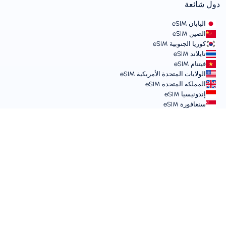
دول شائعة
اليابان eSIM
الصين eSIM
كوريا الجنوبية eSIM
تايلاند eSIM
فيتنام eSIM
الولايات المتحدة الأمريكية eSIM
المملكة المتحدة eSIM
إندونيسيا eSIM
سنغافورة eSIM
الشروط والسياسات
شروط الخدمة
سياسة الاستخدام المقبول
سياسة الخصوصية
Vulnerability Disclosure Policy
مركز الدعم