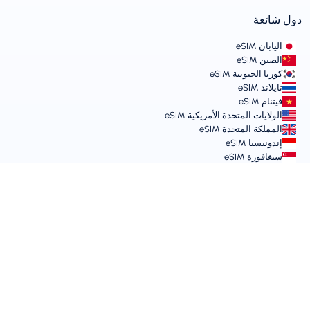
دول شائعة
اليابان eSIM
الصين eSIM
كوريا الجنوبية eSIM
تايلاند eSIM
فيتنام eSIM
الولايات المتحدة الأمريكية eSIM
المملكة المتحدة eSIM
إندونيسيا eSIM
سنغافورة eSIM
الشروط والسياسات
شروط الخدمة
سياسة الاستخدام المقبول
سياسة الخصوصية
Vulnerability Disclosure Policy