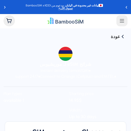
‹
›
بيانات غير محدودة في اليابان
، مدعوم من BambooSIM x KDDI
تسوق الآن
→
عودة
شرائح eSIM لـ موريشيوس
Instant delivery (email/QR)
24/7 support
Connect to Orange (Cellplus) and EMTEL
Plan types
Starting price
$‏14.95
1 available
Validity
Up to 30 days