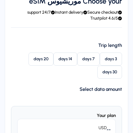
Choose your موريشيوس eSIM
24/7 support
Instant delivery
Secure checkout
4.6/5 Trustpilot
Trip length
20 days
14 days
7 days
3 days
30 days
Select data amount
Your plan
USD
--